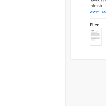
huvudsak
infrastruk
www.fre
Filer