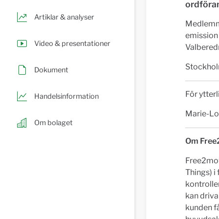
ordföra
Artiklar & analyser
Medlemma
emission 
Video & presentationer
Valberedn
Stockhol
Dokument
För ytter
Handelsinformation
Marie-Lo
Om bolaget
Om Free
Free2move
Things) i
kontrolle
kan driva
kunden få