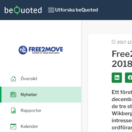
Utforska beQuoted
2017-12
Free
2018 
Översikt
Ett förs
Nyheter
decembe
de tre s
Rapporter
Wikberg
intresse
Kalender
ordföran