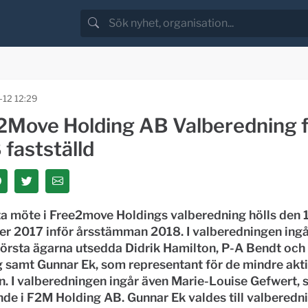
-12 12:29
2Move Holding AB Valberedning f
fastställd
ta möte i Free2move Holdings valberedning hölls den 
r 2017 inför årsstämman 2018. I valberedningen ingå
törsta ägarna utsedda Didrik Hamilton, P-A Bendt och
 samt Gunnar Ek, som representant för de mindre akt
n. I valberedningen ingår även Marie-Louise Gefwert, 
de i F2M Holding AB. Gunnar Ek valdes till valberedn