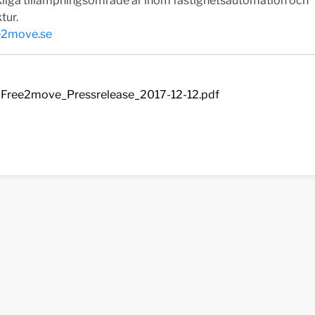
liga tillämpningsområde är inom fastighetsautomation och
tur.
e2move.se
Free2move_Pressrelease_2017-12-12.pdf