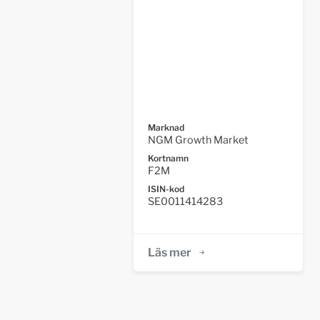
Marknad
NGM Growth Market
Kortnamn
F2M
ISIN-kod
SE0011414283
Läs mer