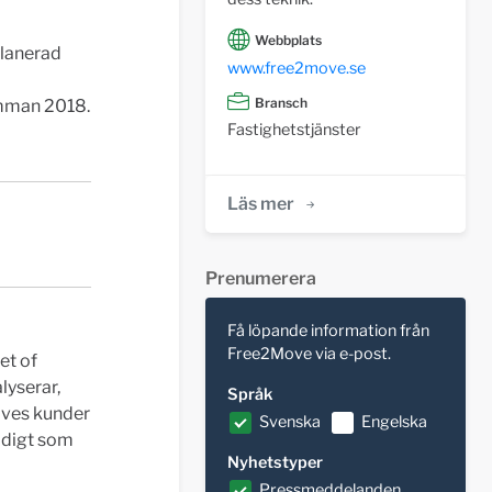
Webbplats
planerad
www.free2move.se
Bransch
ämman 2018.
Fastighetstjänster
Läs mer
Prenumerera
Få löpande information från
Free2Move via e-post.
et of
lyserar,
Språk
oves kunder
Svenska
Engelska
idigt som
Nyhetstyper
Pressmeddelanden