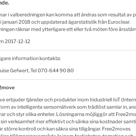
nde.
r i valberedningen kan komma att ändras som resultat av 
i januari 2018 och uppdaterad ägarstatistik från Euroclear.
ingen räknar med ytterligare ett eller två möten före årsst
m 2017-12-12
ligare information kontakta:
uise Gefwert, Tel 070-644 90 80
2move
 erbjuder tjänster och produkter inom Industriell IoT (Intern
 form av intelligenta sensornätverk som trådlöst samlar in, ana
rar och styr olika enheter. Lösningarna möjliggör att Free2m
 sin verksamhet mer effektivt och sänka sina kostnader samt
r större kontroll och kan säkra sina tillgångar. Free2moves