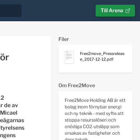
Till Arena
Filer
Free2move_Pressreleas
ör
e_2017-12-12.pdf
Om Free2Move
12
Free2Move Holding AB är ett
r de av
bolag inom förnybar energi
 Micael
och ny teknik - med syfte att
ieägarnas
stoppa resursslöseri och
onödiga CO2-utsläpp som
styrelsens
orsakas av fastigheter och
ingens
dess teknik.