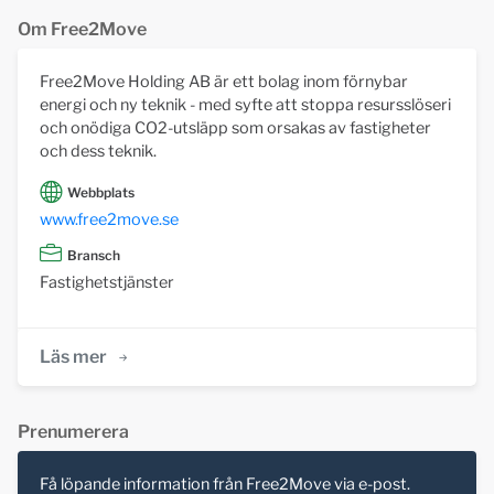
Om Free2Move
Free2Move Holding AB är ett bolag inom förnybar
energi och ny teknik - med syfte att stoppa resursslöseri
och onödiga CO2-utsläpp som orsakas av fastigheter
och dess teknik.
Webbplats
www.free2move.se
Bransch
Fastighetstjänster
Läs mer
Prenumerera
Få löpande information från Free2Move via e-post.