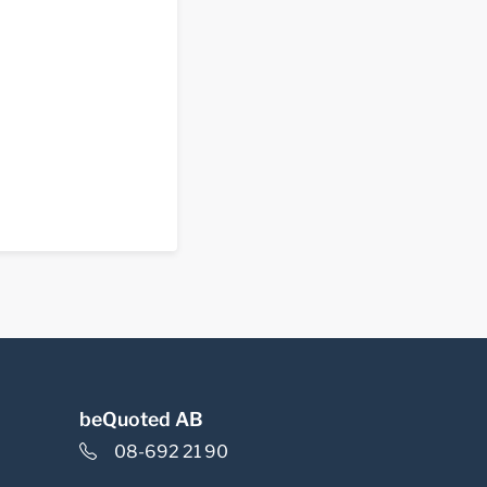
beQuoted AB
08-692 21 90