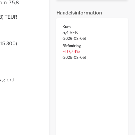
d om 75,8
Handelsinformation
63) TEUR
Kurs
5,4 SEK
(
2026-08-05
)
115 300)
Förändring
−10,74%
(
2025-08-05
)
v gjord