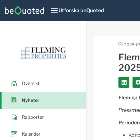
Utforska beQuoted
2025-05
Flem
202
Översikt
Fleming 
Nyheter
Pressme
Rapporter
Perioden
Kalender
Konc