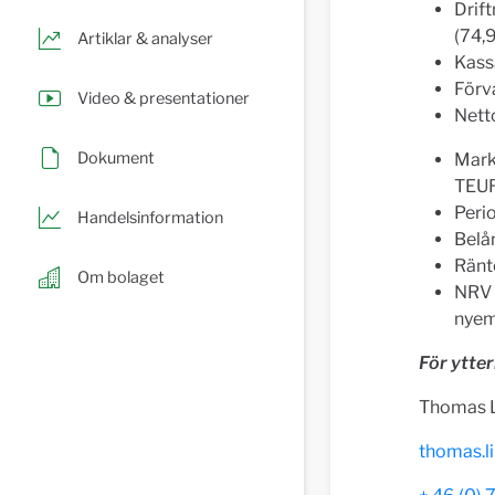
Drif
(74,
Artiklar & analyser
Kass
Förv
Video & presentationer
Nett
Dokument
Mark
TEU
Perio
Handelsinformation
Belå
Ränt
Om bolaget
NRV 
nyem
För ytter
Thomas L
thomas.l