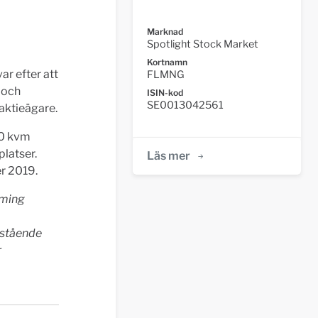
Marknad
Spotlight Stock Market
Kortnamn
ar efter att
FLMNG
 och
ISIN-kod
SE0013042561
aktieägare.
00 kvm
platser.
Läs mer
r 2019.
eming
nstående
r