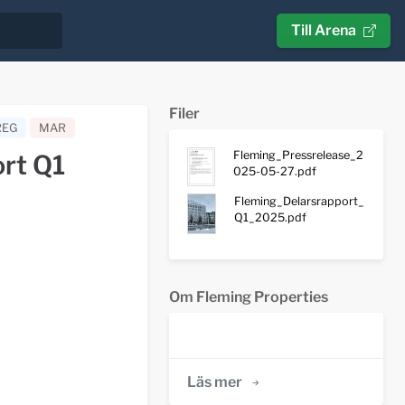
Till Arena
Filer
REG
MAR
Fleming_Pressrelease_2
ort Q1
025-05-27.pdf
Fleming_Delarsrapport_
Q1_2025.pdf
Om Fleming Properties
Läs mer