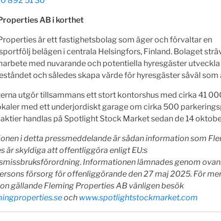
70 892 51 30
Properties AB i korthet
roperties är ett fastighetsbolag som äger och förvaltar en
sportfölj belägen i centrala Helsingfors, Finland. Bolaget sträv
amarbete med nuvarande och potentiella hyresgäster utveckla
eståndet och således skapa värde för hyresgäster såväl som 
terna utgör tillsammans ett stort kontorshus med cirka 41 0
kaler med ett underjordiskt garage om cirka 500 parkerings
aktier handlas på Spotlight Stock Market sedan de 14 oktobe
ionen i detta pressmeddelande är sådan information som Fl
s är skyldiga att offentliggöra enligt EU:s
missbruksförordning. Informationen lämnades genom ova
ersons försorg för offenliggörande den 27 maj 2025. För me
ion gällande Fleming Properties AB vänligen besök
ingproperties.se
och
www.spotlightstockmarket.com