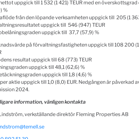
tnettot uppgick till 1 532 (1 421) TEUR med en överskottsgra
9) %
aflöde från den löpande verksamheten uppgick till 205 (1 3
altningsresultatet uppgick till 546 (947) TEUR
obelåningsgraden uppgick till 37,7 (57,9) %
nadsvärde på förvaltningsfastigheten uppgick till 108 200 (
R
dens resultat uppgick till 68 (773) TEUR
ningsgraden uppgick till 48,1 (62,6) %
etäckningsgraden uppgick till 1,8 (4,6) %
per aktie uppgick till 1,0 (8,0) EUR. Nedgången är påverkad a
ission 2024.
ligare information, vänligen kontakta
indström, verkställande direktör Fleming Properties AB
indstrom@temell.se