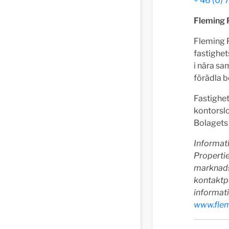
+ 46 (0) 
Fleming 
Fleming P
fastighet
i nära s
förädla b
Fastighe
kontorslo
Bolagets 
Informat
Propertie
marknads
kontaktp
informat
www.flem