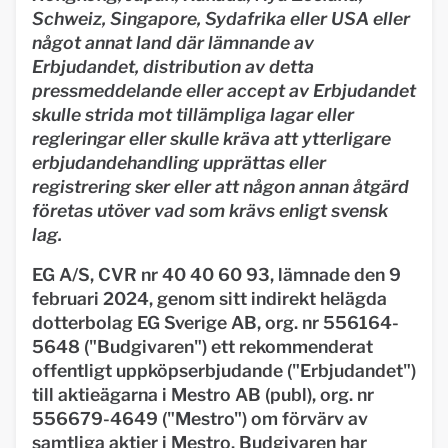
Schweiz, Singapore, Sydafrika eller USA eller
något annat land där lämnande av
Erbjudandet, distribution av detta
pressmeddelande eller accept av Erbjudandet
skulle strida mot tillämpliga lagar eller
regleringar eller skulle kräva att ytterligare
erbjudandehandling upprättas eller
registrering sker eller att någon annan åtgärd
företas utöver vad som krävs enligt svensk
lag.
EG A/S, CVR nr 40 40 60 93, lämnade den 9
februari 2024, genom sitt indirekt helägda
dotterbolag EG Sverige AB, org. nr 556164-
5648 ("Budgivaren") ett rekommenderat
offentligt uppköpserbjudande ("Erbjudandet")
till aktieägarna i Mestro AB (publ), org. nr
556679-4649 ("Mestro") om förvärv av
samtliga aktier i Mestro. Budgivaren har