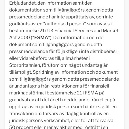
Erbjudandet, den information samt den
dokumentation som tillgängliggörs genom detta
pressmeddelande har inte upprättats av, och inte
godkänts av, en "authorised person" som avses i
bestämmelse 21 i UK Financial Services and Market
Act 2000 ("
FSMA
"). Den information och de
dokument som tillgängliggörs genom detta
pressmeddelande får följaktligen inte distribueras i,
eller vidarebefordras till, allmänheten i
Storbritannien, förutom om något undantag är
tillämpligt. Spridning av information och dokument
som tillgängliggörs genom detta pressmeddelande
är undantagna från restriktionerna för finansiell
marknadsföring i bestämmelse 21 i FSMA på
grundval av att det är ett meddelande från eller på
uppdrag av en juridisk person som hänför sig till en
transaktion om förvärv av daglig kontroll av en
juridisk persons verksamhet, eller för att förvärva
50 procent eller mer av aktier med rösträtt i en