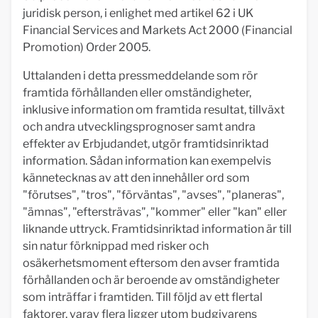
juridisk person, i enlighet med artikel 62 i UK
Financial Services and Markets Act 2000 (Financial
Promotion) Order 2005.
Uttalanden i detta pressmeddelande som rör
framtida förhållanden eller omständigheter,
inklusive information om framtida resultat, tillväxt
och andra utvecklingsprognoser samt andra
effekter av Erbjudandet, utgör framtidsinriktad
information. Sådan information kan exempelvis
kännetecknas av att den innehåller ord som
"förutses", "tros", "förväntas", "avses", "planeras",
"ämnas", "eftersträvas", "kommer" eller "kan" eller
liknande uttryck. Framtidsinriktad information är till
sin natur förknippad med risker och
osäkerhetsmoment eftersom den avser framtida
förhållanden och är beroende av omständigheter
som inträffar i framtiden. Till följd av ett flertal
faktorer, varav flera ligger utom budgivarens