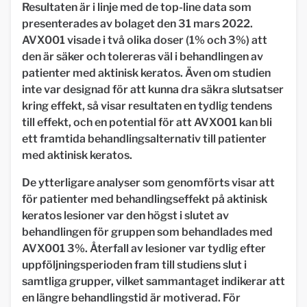
Resultaten är i linje med de top-line data som
presenterades av bolaget den 31 mars 2022.
AVX001 visade i två olika doser (1% och 3%) att
den är säker och tolereras väl i behandlingen av
patienter med aktinisk keratos. Även om studien
inte var designad för att kunna dra säkra slutsatser
kring effekt, så visar resultaten en tydlig tendens
till effekt, och en potential för att AVX001 kan bli
ett framtida behandlingsalternativ till patienter
med aktinisk keratos.
De ytterligare analyser som genomförts visar att
för patienter med behandlingseffekt på aktinisk
keratos lesioner var den högst i slutet av
behandlingen för gruppen som behandlades med
AVX001 3%. Återfall av lesioner var tydlig efter
uppföljningsperioden fram till studiens slut i
samtliga grupper, vilket sammantaget indikerar att
en längre behandlingstid är motiverad. För