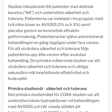
Studien inkluderade 60 patienter med aktinisk
keratos ("AK") och undersökte säkerhet och
tolerans. Patienterna var indelade i tre grupper, med
två olika doser av AVX001 (1% och 3%) samt
placebo genom en kosmetisk attraktiv
gelformulering. Patienterna har själva administrerat
behandlingen en gång dagligen under fyra veckor.
För att utvärdera säkerhet och tolerans följs
patienterna upp åtta veckor efter avslutad
behandling. De primära målen med studien var att
utvärdera säkerhet och tolerans och viktiga
sekundära mål innefattande effektivitet och
livskvalité.
Primära studiemål - säkerhet och tolerans
Det primära studiemålet för COAK-studien var att
undersöka lokala hudreaktioner vid behandlingen
med AVX001 och här visade utfallet att