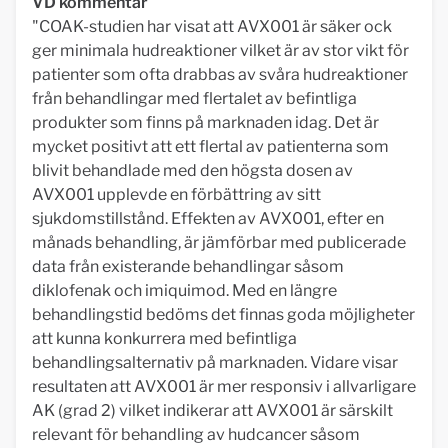
VD kommentar
"COAK-studien har visat att AVX001 är säker ock
ger minimala hudreaktioner vilket är av stor vikt för
patienter som ofta drabbas av svåra hudreaktioner
från behandlingar med flertalet av befintliga
produkter som finns på marknaden idag. Det är
mycket positivt att ett flertal av patienterna som
blivit behandlade med den högsta dosen av
AVX001 upplevde en förbättring av sitt
sjukdomstillstånd. Effekten av AVX001, efter en
månads behandling, är jämförbar med publicerade
data från existerande behandlingar såsom
diklofenak och imiquimod. Med en längre
behandlingstid bedöms det finnas goda möjligheter
att kunna konkurrera med befintliga
behandlingsalternativ på marknaden. Vidare visar
resultaten att AVX001 är mer responsiv i allvarligare
AK (grad 2) vilket indikerar att AVX001 är särskilt
relevant för behandling av hudcancer såsom