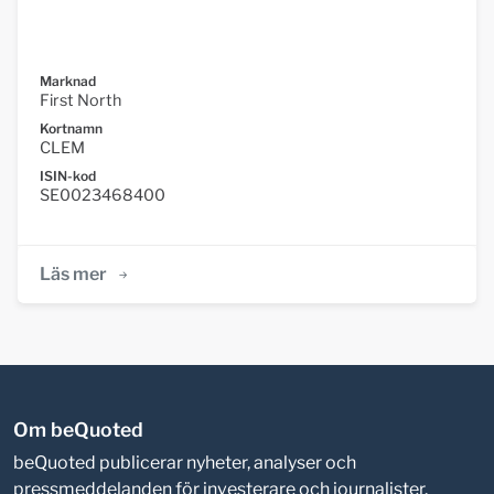
Marknad
First North
Kortnamn
CLEM
ISIN-kod
SE0023468400
Läs mer
Om beQuoted
beQuoted publicerar nyheter, analyser och
pressmeddelanden för investerare och journalister.