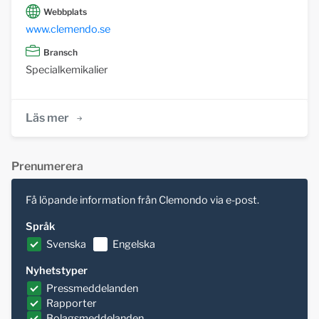
Webbplats
www.clemendo.se
Bransch
Specialkemikalier
Läs mer
Prenumerera
Få löpande information från Clemondo via e-post.
Språk
Svenska
Engelska
Nyhetstyper
Pressmeddelanden
Rapporter
Bolagsmeddelanden