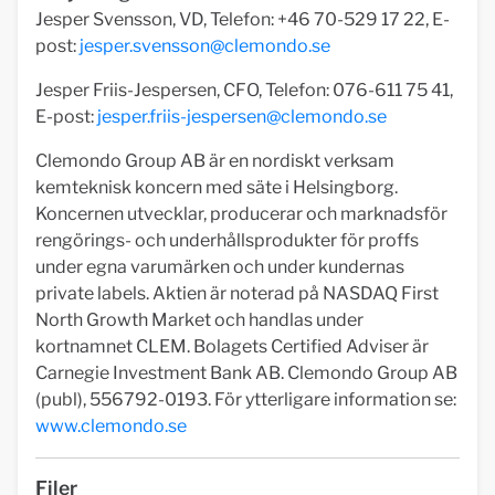
Jesper Svensson, VD, Telefon: +46 70-529 17 22, E-
post:
jesper.svensson@clemondo.se
Jesper Friis-Jespersen, CFO, Telefon: 076-611 75 41,
E-post:
jesper.friis-jespersen@clemondo.se
Clemondo Group AB är en nordiskt verksam
kemteknisk koncern med säte i Helsingborg.
Koncernen utvecklar, producerar och marknadsför
rengörings- och underhållsprodukter för proffs
under egna varumärken och under kundernas
private labels. Aktien är noterad på NASDAQ First
North Growth Market och handlas under
kortnamnet CLEM. Bolagets Certified Adviser är
Carnegie Investment Bank AB. Clemondo Group AB
(publ), 556792-0193. För ytterligare information se:
www.clemondo.se
Filer