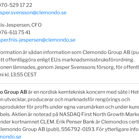
 070-529 17 22
esper.svensson@clemondo.se
iis-Jespersen, CFO
076-611 75 41
sper.friis-jespersen@clemondo.se
formation är sådan information som Clemondo Group AB (pub
att offentliggöra enligt EU:s marknadsmissbruksförordning.
ionen lämnades, genom Jesper Svenssons försorg, för offent
ni kl. 13:55 CEST
o Group AB
är en nordisk kemteknisk koncern med säte i Hel
n utvecklar, producerar och marknadsför rengörings och
lsprodukter för proffs under egna varumärken och under kun
abels. Aktien är noterad på NASDAQ First North Growth Mark
under kortnamnet CLEM. Erik Penser Bank är Clemondos certi
Clemondo Group AB (publ), 556792-0193. För ytterligare inf
mondo.se