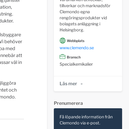
ngtjänster
tillverkar och marknadsför
ation,
Clemondo egna
stning.
rengöringsprodukter vid
dukter.
bolagets anläggning i
Helsingborg.
ällsbyggare
Webbplats
 Vi behöver
www.clemendo.se
obba med
innebär att
Bransch
ssar väl in
Specialkemikalier
jliggöra
Läs mer
ntet och
lemondo.
Prenumerera
Få löpande information från
Clemondo via e-post.