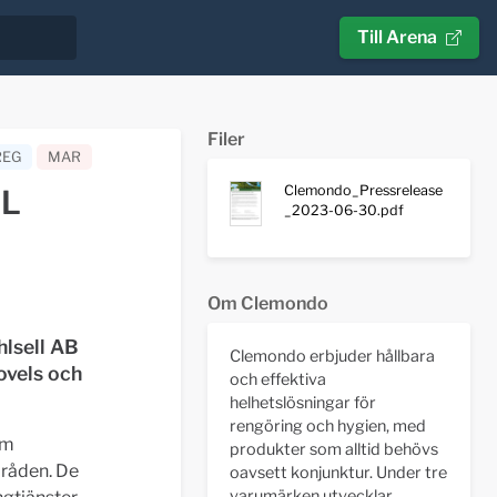
Till Arena
Filer
REG
MAR
Clemondo_Pressrelease
AL
_2023-06-30.pdf
Om Clemondo
hlsell AB
Clemondo erbjuder hållbara
ovels och
och effektiva
helhetslösningar för
rengöring och hygien, med
om
produkter som alltid behövs
mråden. De
oavsett konjunktur. Under tre
varumärken utvecklar,