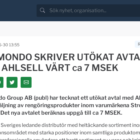
-30 13:55
MONDO SKRIVER UTÖKAT AVT
AHLSELL VÄRT ca 7 MSEK
o Group AB (publ) har tecknat ett utökat avtal med A
äljning av rengöringsprodukter inom varumärkena Str
Det nya avtalet beräknas uppgå till ca 7 MSEK.
r Sveriges ledande distributör med heltäckande sortiment in
tionsområdet med starka positioner inom samtliga produkto