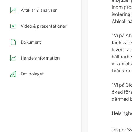
erbjuder 
inom prod
Artiklar & analyser
isolering
Ahlsell h
Video & presentationer
"Vi på Ah
Dokument
tack vare
leverera,
hållbarhe
Handelsinformation
vi kan ök
i vår str
Om bolaget
"Vi på Cl
ökad förs
därmed bi
Helsingb
Jesper S