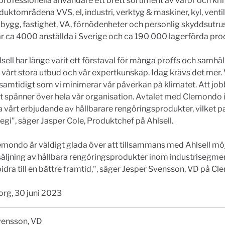
professionella användare ett brett sortiment av varor och kri
uktområdena VVS, el, industri, verktyg & maskiner, kyl, ventil
, bygg, fastighet, VA, förnödenheter och personlig skyddsutru
ar ca 4000 anställda i Sverige och ca 190 000 lagerförda pro
lsell har länge varit ett förstaval för många proffs och samh
 vårt stora utbud och vår expertkunskap. Idag krävs det mer.
 samtidigt som vi minimerar vår påverkan på klimatet. Att j
t spänner över hela vår organisation. Avtalet med Clemondo 
a vårt erbjudande av hållbarare rengöringsprodukter, vilket pa
ategi", säger Jasper Cole, Produktchef på Ahlsell.
emondo är väldigt glada över att tillsammans med Ahlsell mö
äljning av hållbara rengöringsprodukter inom industrisegme
dra till en bättre framtid,", säger Jesper Svensson, VD på C
org, 30 juni 2023
vensson, VD