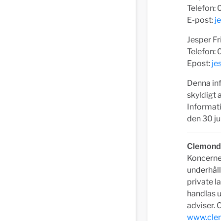
Telefon:
E-post:
j
Jesper Fr
Telefon: 
Epost:
je
Denna in
skyldigt 
Informat
den 30 ju
Clemond
Koncerne
underhål
private l
handlas 
adviser. 
www.cle