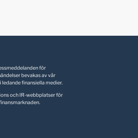
pressmeddelanden för
shändelser bevakas av vår
 ledande finansiella medier.
ions och IR-webbplatser för
d finansmarknaden.