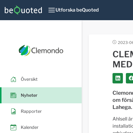
Utforska beQuoted
2023-06
CLE
MED 
Översikt
Clemond
Nyheter
om förs
Lahega. 
Rapporter
Ahlsell ä
installa
Kalender