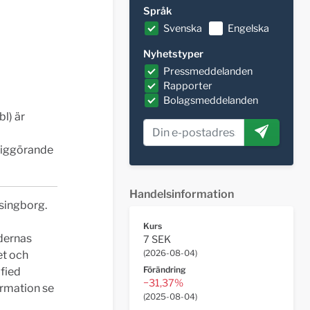
Språk
Svenska
Engelska
Nyhetstyper
Pressmeddelanden
Rapporter
Bolagsmeddelanden
l) är
liggörande
Handelsinformation
singborg.
Kurs
dernas
7 SEK
(
2026-08-04
)
et och
Förändring
fied
−31,37%
ormation se
(
2025-08-04
)