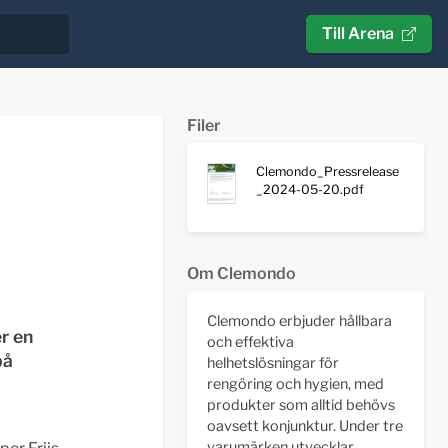
Till Arena
Filer
Clemondo_Pressrelease
_2024-05-20.pdf
Om Clemondo
Clemondo erbjuder hållbara
r en
och effektiva
på
helhetslösningar för
rengöring och hygien, med
produkter som alltid behövs
oavsett konjunktur. Under tre
varumärken utvecklar,