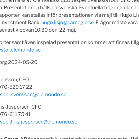
tionen hålls av Clemondos CEO Jesper Svensson och CFO Jesp
. Presentationen hålls på svenska. Eventuella frågor gälland
apporten kan ställas inför presentationen via mejl till Hugo Li
 Investment Bank:
hugo.lisjo@carnegie.se
. Frågor måste vara
 senast klockan 10.30 den 22 maj.
orter samt även inspelad presentation kommer att finnas till
stor.clemondo.se
.
borg 2024-05-20
vensson, CEO
 070-529 17 22
esper.svensson@clemondo.se
iis-Jespersen, CFO
076-611 75 41
esper.friis-jespersen@clemondo.se