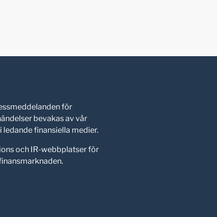
pressmeddelanden för
shändelser bevakas av vår
 ledande finansiella medier.
ions och IR-webbplatser för
d finansmarknaden.