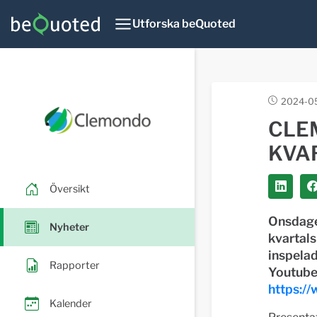
Utforska beQuoted
2024-05
CLE
KVA
Översikt
Onsdage
Nyheter
kvartals
inspelad
Rapporter
Youtube 
https:/
Kalender