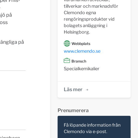
er Friis-
tillverkar och marknadsför
e
Clemondo egna
sjö på
rengöringsprodukter vid
 oss
bolagets anläggning i
Helsingborg.
gängliga på
Webbplats
www.clemendo.se
Bransch
Specialkemikalier
Läs mer
Prenumerera
Få löpande information från
Clemondo via e-post.