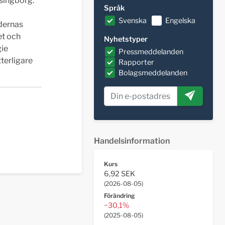
singborg.
Språk
Svenska
Engelska
dernas
et och
Nyhetstyper
gie
Pressmeddelanden
terligare
Rapporter
Bolagsmeddelanden
Handelsinformation
Kurs
6,92 SEK
(
2026-08-05
)
Förändring
−30,1%
(
2025-08-05
)