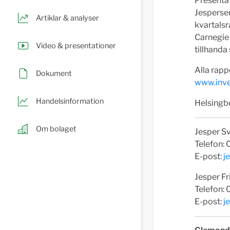
Presenta
Jespersen
Artiklar & analyser
kvartalsr
Carnegie
Video & presentationer
tillhanda
Alla rapp
Dokument
www.inve
Handelsinformation
Helsing
Om bolaget
Jesper S
Telefon:
E-post:
j
Jesper Fr
Telefon: 
E-post:
j