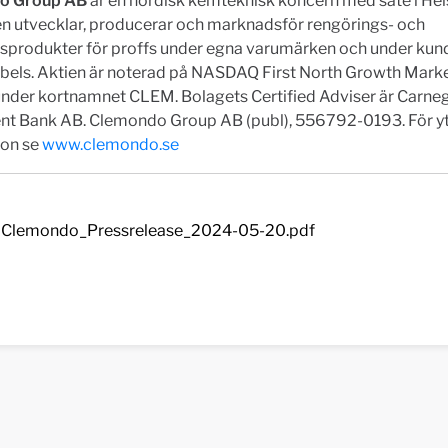
o Group AB
är en nordisk kemteknisk koncern med säte i Hel
n utvecklar, producerar och marknadsför rengörings- och
lsprodukter för proffs under egna varumärken och under kun
abels. Aktien är noterad på NASDAQ First North Growth Mark
under kortnamnet CLEM. Bolagets Certified Adviser är Carne
nt Bank AB. Clemondo Group AB (publ), 556792-0193. För yt
ion se
www.clemondo.se
Clemondo_Pressrelease_2024-05-20.pdf