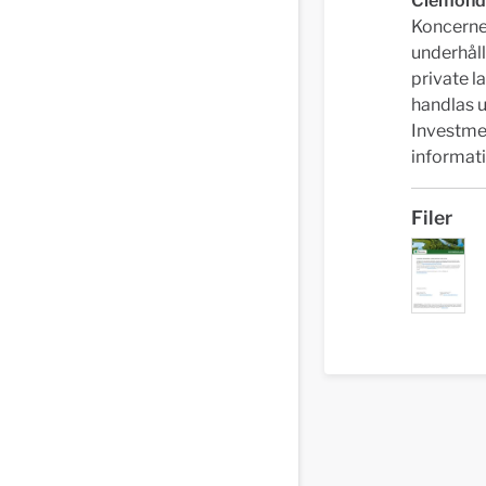
Clemond
Koncerne
underhål
private l
handlas 
Investme
informat
Filer