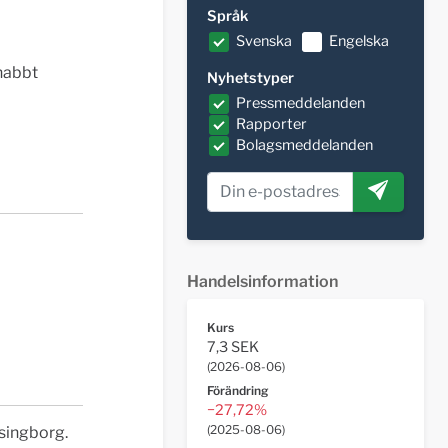
Språk
Svenska
Engelska
snabbt
Nyhetstyper
Pressmeddelanden
Rapporter
Bolagsmeddelanden
Handelsinformation
Kurs
7,3 SEK
(
2026-08-06
)
Förändring
−27,72%
(
2025-08-06
)
singborg.