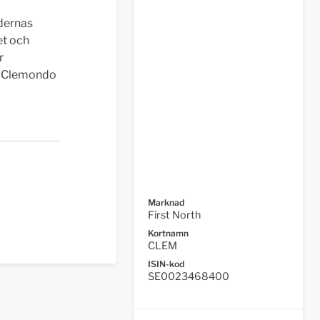
dernas
et och
r
. Clemondo
Marknad
First North
Kortnamn
CLEM
ISIN-kod
SE0023468400