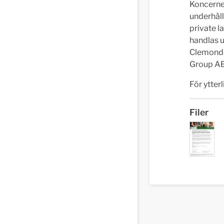
Koncerne
underhål
private l
handlas 
Clemondos
Group AB
För ytter
Filer