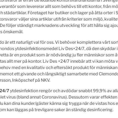
rsvaror är en av de ledande kontorsvaruhandlarna i Sverige 
verantör som levererar allt som behövs till ett kontor, från möb
h städartiklar. Företaget har butiker och lager på åtta orter i 
rsvaror väljer sina artiklar utifrån kriterier som miljö, kvalit
 De följer ständigt marknadens utveckling för att hålla sig aj
s önskemål.
 är ett naturligt val för oss. Vi behöver komplettera vårt so
ondos ytdesinfektionsmedel Liv Des+24/7, då den skyddar i
etta är en produkt som är nödvändig ju fler människor som å
stas allt mer på kontor. Liv Des +24/7 innebär att vi kan möta 
ehov med en kvalitativ och eftersökt produkt för människan 
ramemot ett givande och långsiktigt samarbete med Clemondo
rsson, Inköpschef på NKV.
+24/7
ytdesinfektion rengör och avdödar snabbt 99,9% av all
alet virus (bland annat Coronavirus). Dessutom varar effekten 
u kan dina kunder/gäster känna sig trygga när de vistas hos er
som kan läggas på trevligare saker än ständig desinficering.