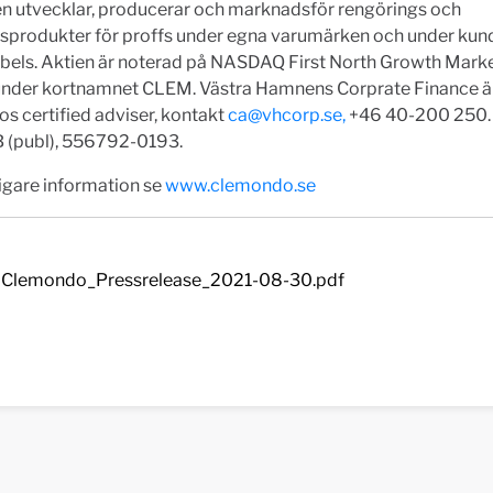
n utvecklar, producerar och marknadsför rengörings och
lsprodukter för proffs under egna varumärken och under kun
abels. Aktien är noterad på NASDAQ First North Growth Mark
under kortnamnet CLEM. Västra Hamnens Corprate Finance ä
 certified adviser, kontakt
ca@vhcorp.se
,
+46 40-200 250
 (publ), 556792-0193.
ligare information se
www.clemondo.se
Clemondo_Pressrelease_2021-08-30.pdf