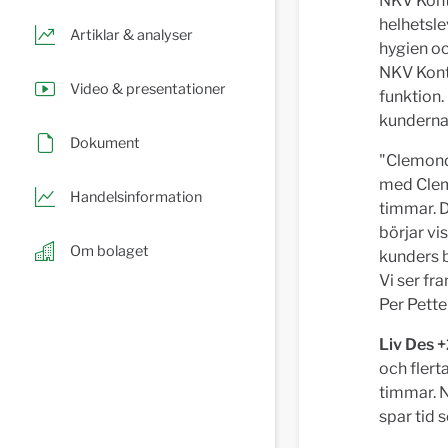
NKV Konto
helhetsle
Artiklar & analyser
hygien oc
NKV Konto
Video & presentationer
funktion.
kunderna
Dokument
"Clemondo
med Clem
Handelsinformation
timmar. D
börjar vi
Om bolaget
kunders b
Vi ser f
Per Pette
Liv Des 
och flert
timmar. N
spar tid 