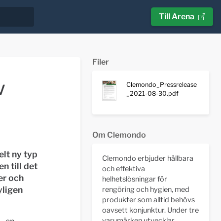
Till Arena
Filer
Clemondo_Pressrelease
V
_2021-08-30.pdf
Om Clemondo
elt ny typ
Clemondo erbjuder hållbara
n till det
och effektiva
er och
helhetslösningar för
yligen
rengöring och hygien, med
produkter som alltid behövs
oavsett konjunktur. Under tre
varumärken utvecklar,