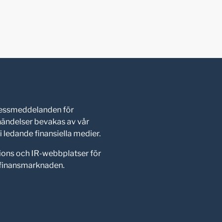
pressmeddelanden för
shändelser bevakas av vår
 ledande finansiella medier.
ions och IR-webbplatser för
d finansmarknaden.