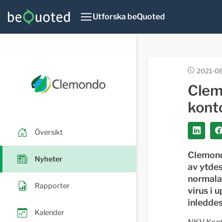
Utforska beQuoted
2021-0
Clem
kont
Översikt
Clemondo
Nyheter
av ytdes
normala
Rapporter
virus i 
inledde
Kalender