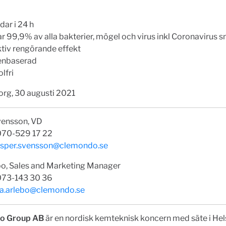
dar i 24 h
r 99,9% av alla bakterier, mögel och virus inkl Coronavirus 
ktiv rengörande effekt
enbaserad
lfri
org, 30 augusti 2021
vensson, VD
 070-529 17 22
esper.svensson@clemondo.se
bo, Sales and Marketing Manager
 073-143 30 36
a.arlebo@clemondo.se
o Group AB
är en nordisk kemteknisk koncern med säte i Hel