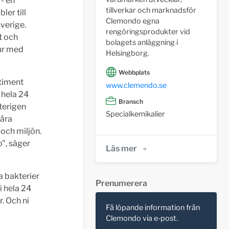
- en
tillverkar och marknadsför
ler till
Clemondo egna
Sverige.
rengöringsprodukter vid
et och
bolagets anläggning i
our med
Helsingborg.
Webbplats
rtiment
www.clemendo.se
 hela 24
Bransch
terigen
Specialkemikalier
våra
och miljön.
", säger
Läs mer
a bakterier
Prenumerera
i hela 24
. Och ni
Få löpande information från
Clemondo via e-post.