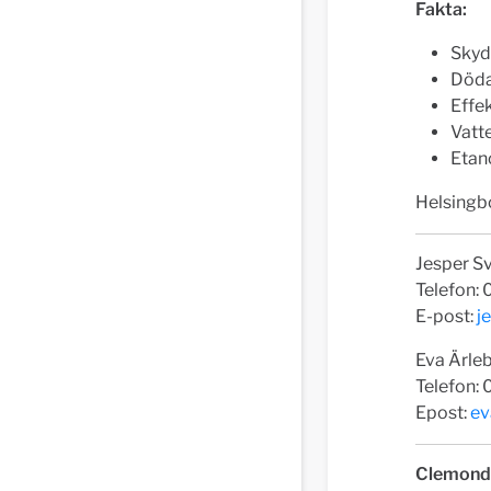
Fakta:
Skyd
Döda
Effe
Vatt
Etano
Helsingb
Jesper S
Telefon:
E-post:
j
Eva Ärle
Telefon:
Epost:
ev
Clemond