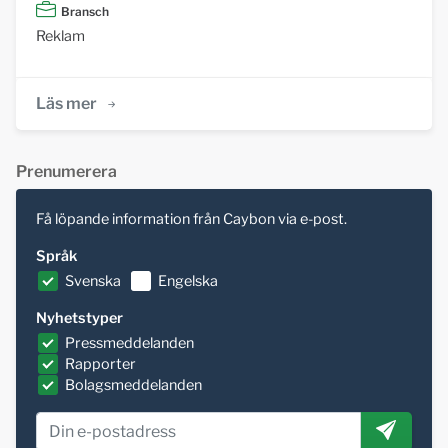
Bransch
Reklam
Läs mer
Prenumerera
Få löpande information från Caybon via e-post.
Språk
Svenska
Engelska
Nyhetstyper
Pressmeddelanden
Rapporter
Bolagsmeddelanden