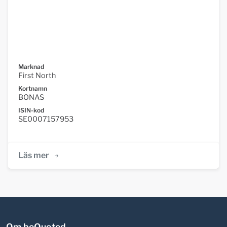
Marknad
First North
Kortnamn
BONAS
ISIN-kod
SE0007157953
Läs mer
Om beQuoted