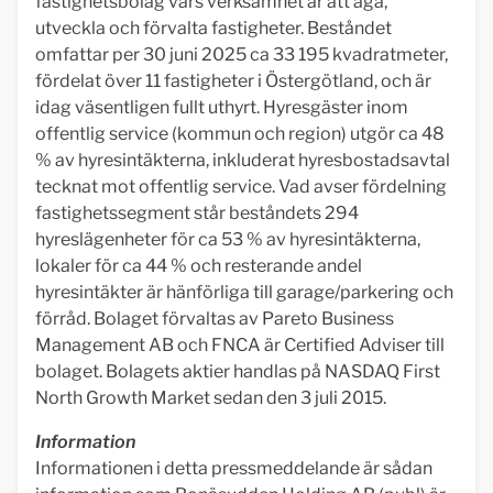
fastighetsbolag vars verksamhet är att äga,
utveckla och förvalta fastigheter. Beståndet
omfattar per 30 juni 2025 ca 33 195 kvadratmeter,
fördelat över 11 fastigheter i Östergötland, och är
idag väsentligen fullt uthyrt. Hyresgäster inom
offentlig service (kommun och region) utgör ca 48
% av hyresintäkterna, inkluderat hyresbostadsavtal
tecknat mot offentlig service. Vad avser fördelning
fastighetssegment står beståndets 294
hyreslägenheter för ca 53 % av hyresintäkterna,
lokaler för ca 44 % och resterande andel
hyresintäkter är hänförliga till garage/parkering och
förråd. Bolaget förvaltas av Pareto Business
Management AB och FNCA är Certified Adviser till
bolaget. Bolagets aktier handlas på NASDAQ First
North Growth Market sedan den 3 juli 2015.
Information
Informationen i detta pressmeddelande är sådan