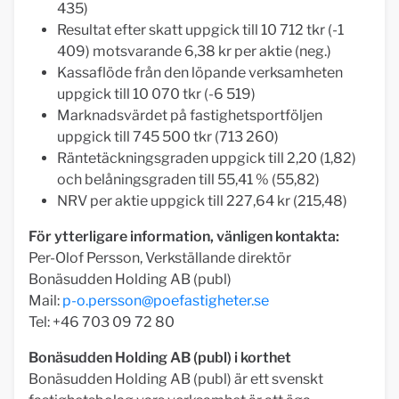
435)
Resultat efter skatt uppgick till 10 712 tkr (-1
409) motsvarande 6,38 kr per aktie (neg.)
Kassaflöde från den löpande verksamheten
uppgick till 10 070 tkr (-6 519)
Marknadsvärdet på fastighetsportföljen
uppgick till 745 500 tkr (713 260)
Räntetäckningsgraden uppgick till 2,20 (1,82)
och belåningsgraden till 55,41 % (55,82)
NRV per aktie uppgick till 227,64 kr (215,48)
För ytterligare information, vänligen kontakta:
Per-Olof Persson, Verkställande direktör
Bonäsudden Holding AB (publ)
Mail:
p-o.persson@poefastigheter.se
Tel: +46 703 09 72 80
Bonäsudden Holding AB (publ) i korthet
Bonäsudden Holding AB (publ) är ett svenskt