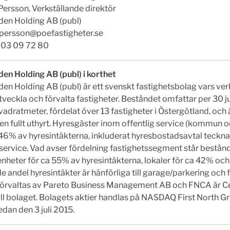
Persson, Verkställande direktör
en Holding AB (publ)
.persson@poefastigheter.se
 703 09 72 80
en Holding AB (publ) i korthet
n Holding AB (publ) är ett svenskt fastighetsbolag vars ve
utveckla och förvalta fastigheter. Beståndet omfattar per 30 
adratmeter, fördelat över 13 fastigheter i Östergötland, och 
en fullt uthyrt. Hyresgäster inom offentlig service (kommun o
46% av hyresintäkterna, inkluderat hyresbostadsavtal teckn
 service. Vad avser fördelning fastighetssegment står bestå
nheter för ca 55% av hyresintäkterna, lokaler för ca 42% och
e andel hyresintäkter är hänförliga till garage/parkering och 
förvaltas av Pareto Business Management AB och FNCA är Ce
ill bolaget. Bolagets aktier handlas på NASDAQ First North G
dan den 3 juli 2015.