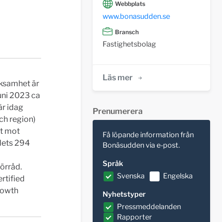
Webbplats
www.bonasudden.se
Bransch
Fastighetsbolag
Läs mer
rksamhet är
juni 2023 ca
är idag
Prenumerera
ch region)
at mot
Få löpande information från
ndets 294
Bonäsudden via e-post.
Språk
förråd.
Svenska
Engelska
rtified
rowth
Nyhetstyper
Pressmeddelanden
Rapporter