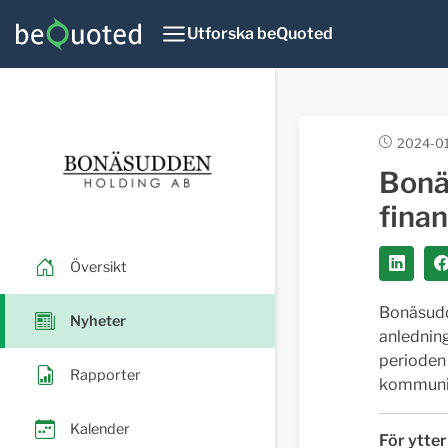
Utforska beQuoted
2024-01
Bonä
finan
Översikt
Bonäsudde
Nyheter
anlednin
perioden 
Rapporter
kommunic
Kalender
För ytter