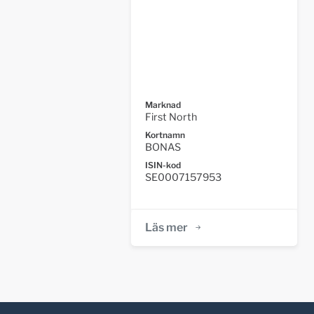
Marknad
First North
Kortnamn
BONAS
ISIN-kod
SE0007157953
Läs mer