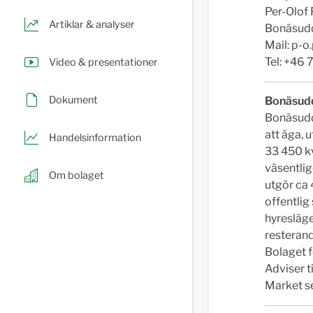
Per-Olof 
Artiklar & analyser
Bonäsudd
Mail:
p-o
Tel: +46
Video & presentationer
Dokument
Bonäsudd
Bonäsudde
att äga, 
Handelsinformation
33 450 kv
väsentlig
Om bolaget
utgör ca 
offentlig
hyresläge
resterand
Bolaget 
Adviser t
Market se