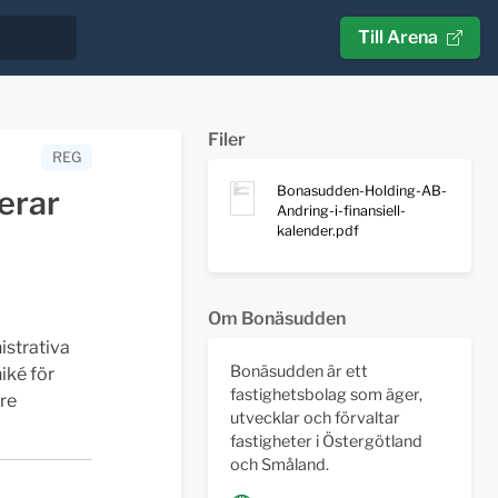
Till Arena
Filer
REG
Bonasudden-Holding-AB-
erar
Andring-i-finansiell-
kalender.pdf
Om Bonäsudden
istrativa
Bonäsudden är ett
iké för
fastighetsbolag som äger,
are
utvecklar och förvaltar
fastigheter i Östergötland
och Småland.