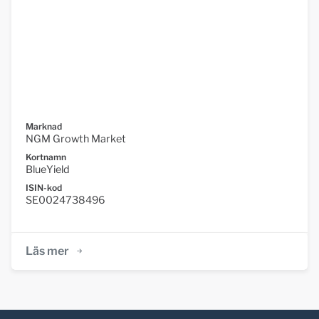
Marknad
NGM Growth Market
Kortnamn
BlueYield
ISIN-kod
SE0024738496
Läs mer