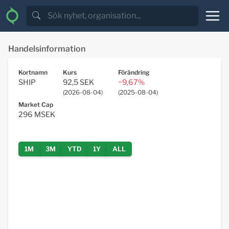
Handelsinformation
Kortnamn
Kurs
Förändring
SHIP
92,5 SEK
−9,67%
(
2026-08-04
)
(
2025-08-04
)
Market Cap
296
MSEK
1M
3M
YTD
1Y
ALL