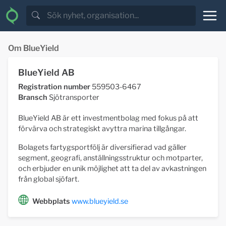
Om BlueYield
BlueYield AB
Registration number
559503-6467
Bransch
Sjötransporter
BlueYield AB är ett investmentbolag med fokus på att
förvärva och strategiskt avyttra marina tillgångar.
Bolagets fartygsportfölj är diversifierad vad gäller
segment, geografi, anställningsstruktur och motparter,
och erbjuder en unik möjlighet att ta del av avkastningen
från global sjöfart.
Webbplats
www.blueyield.se