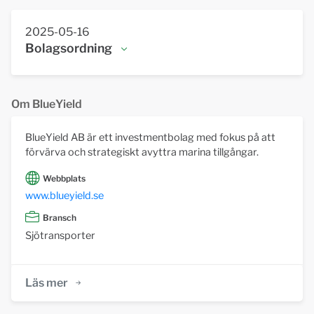
2025-05-16
Bolagsordning
BOLAGSORDNING FÖR BLUEYIELD AB
Org.nr 559503-6467
Om BlueYield
Antagen på bolagsstämma den 2025-05-16.
BlueYield AB är ett investmentbolag med fokus på att
§ 1 Företagsnamn
förvärva och strategiskt avyttra marina tillgångar.
Bolagets företagsnamn är BlueYield AB. Bolaget
Webbplats
är publikt (publ).
www.blueyield.se
§ 2 Styrelsens säte
Bransch
Sjötransporter
Styrelsen har sitt säte i Stockholms kommun,
Stockholms län.
Läs mer
§ 3 Verksamhet