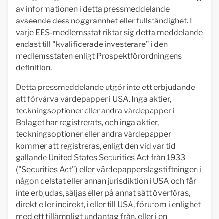
av informationen i detta pressmeddelande
avseende dess noggrannhet eller fullständighet. I
varje EES-medlemsstat riktar sig detta meddelande
endast till "kvalificerade investerare" i den
medlemsstaten enligt Prospektförordningens
definition.
Detta pressmeddelande utgör inte ett erbjudande
att förvärva värdepapper i USA. Inga aktier,
teckningsoptioner eller andra värdepapper i
Bolaget har registrerats, och inga aktier,
teckningsoptioner eller andra värdepapper
kommer att registreras, enligt den vid var tid
gällande United States Securities Act från 1933
("Securities Act") eller värdepapperslagstiftningen i
någon delstat eller annan jurisdiktion i USA och får
inte erbjudas, säljas eller på annat sätt överföras,
direkt eller indirekt, i eller till USA, förutom i enlighet
med ett tillämpligt undantag från, eller i en