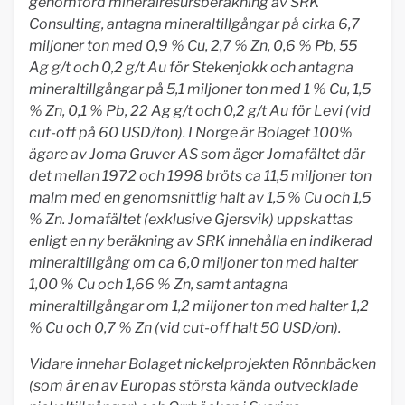
genomförd mineralresursberäkning av SRK
Consulting, antagna mineraltillgångar på cirka 6,7
miljoner ton med 0,9 % Cu, 2,7 % Zn, 0,6 % Pb, 55
Ag g/t och 0,2 g/t Au för Stekenjokk och antagna
mineraltillgångar på 5,1 miljoner ton med 1 % Cu, 1,5
% Zn, 0,1 % Pb, 22 Ag g/t och 0,2 g/t Au för Levi (vid
cut-off på 60 USD/ton). I Norge är Bolaget 100%
ägare av Joma Gruver AS som äger Jomafältet där
det mellan 1972 och 1998 bröts ca 11,5 miljoner ton
malm med en genomsnittlig halt av 1,5 % Cu och 1,5
% Zn. Jomafältet (exklusive Gjersvik) uppskattas
enligt en ny beräkning av SRK innehålla en indikerad
mineraltillgång om ca 6,0 miljoner ton med halter
1,00 % Cu och 1,66 % Zn, samt antagna
mineraltillgångar om 1,2 miljoner ton med halter 1,2
% Cu och 0,7 % Zn (vid cut-off halt 50 USD/on).
Vidare innehar Bolaget nickelprojekten Rönnbäcken
(som är en av Europas största kända outvecklade