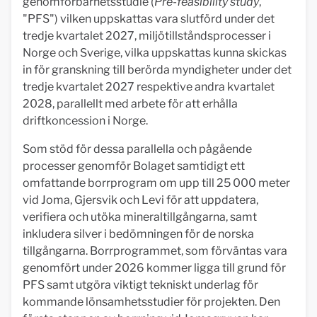
genomförbarhetsstudie (
Pre-feasibility study
,
"PFS") vilken uppskattas vara slutförd under det
tredje kvartalet 2027, miljötillståndsprocesser i
Norge och Sverige, vilka uppskattas kunna skickas
in för granskning till berörda myndigheter under det
tredje kvartalet 2027 respektive andra kvartalet
2028, parallellt med arbete för att erhålla
driftkoncession i Norge.
Som stöd för dessa parallella och pågående
processer genomför Bolaget samtidigt ett
omfattande borrprogram om upp till 25 000 meter
vid Joma, Gjersvik och Levi för att uppdatera,
verifiera och utöka mineraltillgångarna, samt
inkludera silver i bedömningen för de norska
tillgångarna. Borrprogrammet, som förväntas vara
genomfört under 2026 kommer ligga till grund för
PFS samt utgöra viktigt tekniskt underlag för
kommande lönsamhetsstudier för projekten. Den