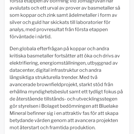
första etappen av borrning vid Jomagruvan har
avslutats och ett urval av prover av basmetaller så
som koppar och zink samt ädelmetaller i form av
silver och guld har skickats till laboratorier för
analys, med provresultat från första etappen
förväntade i närtid.
Den globala efterfrågan på koppar och andra
kritiska basmetaller fortsätter att öka och drivs av
elektrifiering, energiomställningen, utbyggnad av
datacenter, digital infrastruktur och andra
långsiktiga strukturella trender. Med två
avancerade brownfieldprojekt, starkt stöd från
erhållna myndighetsbeslut samt ett tydligt fokus på
de återstående tillstånds- och utvecklingsstegen
gör styrelsen i Bolaget bedömningen att Bluelake
Mineral befinner sig i en attraktiv fas för att skapa
betydande värden genom att avancera projekten
mot återstart och framtida produktion.