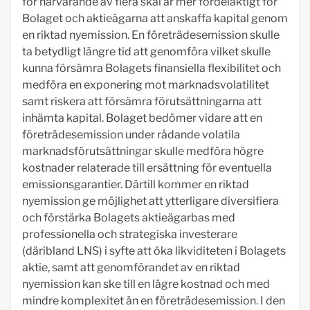
för närvarande av flera skäl är mer fördelaktigt för
Bolaget och aktieägarna att anskaffa kapital genom
en riktad nyemission. En företrädesemission skulle
ta betydligt längre tid att genomföra vilket skulle
kunna försämra Bolagets finansiella flexibilitet och
medföra en exponering mot marknadsvolatilitet
samt riskera att försämra förutsättningarna att
inhämta kapital. Bolaget bedömer vidare att en
företrädesemission under rådande volatila
marknadsförutsättningar skulle medföra högre
kostnader relaterade till ersättning för eventuella
emissionsgarantier. Därtill kommer en riktad
nyemission ge möjlighet att ytterligare diversifiera
och förstärka Bolagets aktieägarbas med
professionella och strategiska investerare
(däribland LNS) i syfte att öka likviditeten i Bolagets
aktie, samt att genomförandet av en riktad
nyemission kan ske till en lägre kostnad och med
mindre komplexitet än en företrädesemission. I den