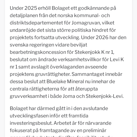
Under 2025 erhöll Bolaget ett godkännande på
detaljplanen från det norska kommunal- och
distriktsdepartementet för Jomagruvan, vilket
undanröjde det sista större politiska hindret för
projektets fortsatta utveckling. Under 2026 har den
svenska regeringen vidare beviljat
bearbetningskoncession för Stekenjokk K nr 1,
beslutat om ändrade verksamhetsvillkor för Levi K
nr 1 samt avslagit överklaganden avseende
projektens gruvrättigheter. Sammantaget innebär
dessa beslut att Bluelake Mineral nu innehar de
centrala rättigheterna för att återuppta
gruvverksamhet i både Joma och Stekenjokk-Levi.
Bolaget har därmed gått in i den avslutande
utvecklingsfasen inför ett framtida
investeringsbeslut. Arbetet är för närvarande
fokuserat på framtagande av en preliminär