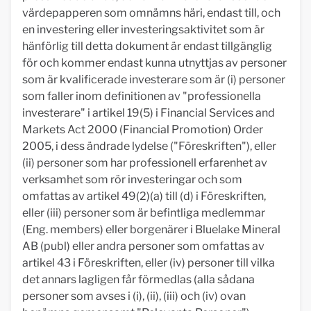
värdepapperen som omnämns häri, endast till, och
en investering eller investeringsaktivitet som är
hänförlig till detta dokument är endast tillgänglig
för och kommer endast kunna utnyttjas av personer
som är kvalificerade investerare som är (i) personer
som faller inom definitionen av "professionella
investerare" i artikel 19(5) i Financial Services and
Markets Act 2000 (Financial Promotion) Order
2005, i dess ändrade lydelse ("Föreskriften"), eller
(ii) personer som har professionell erfarenhet av
verksamhet som rör investeringar och som
omfattas av artikel 49(2)(a) till (d) i Föreskriften,
eller (iii) personer som är befintliga medlemmar
(Eng. members) eller borgenärer i Bluelake Mineral
AB (publ) eller andra personer som omfattas av
artikel 43 i Föreskriften, eller (iv) personer till vilka
det annars lagligen får förmedlas (alla sådana
personer som avses i (i), (ii), (iii) och (iv) ovan