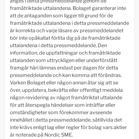
anges i detta pressmeddelande genom de
framåtriktade uttalandena. Bolaget garanterar inte
att de antaganden som ligger till grund för de
framåtriktade uttalandena i detta pressmeddelande
är korrekta och varje läsare av pressmeddelandet
bör inte opåkallat förlita dig på de framåtriktade
uttalandena i detta pressmeddelande. Den
information, de uppfattningar och framåtriktade
uttalanden som uttryckligen eller underförstått
framgår häri lämnas endast per dagen för detta
pressmeddelande och kan komma att förändras.
Varken Bolaget eller någon annan åtar sig att se
över, uppdatera, bekräfta eller offentligt meddela
någon revidering av något framåtriktat uttalande
för att återspegla händelser som inträffar eller
omständigheter som förekommer avseende
innehållet i detta pressmeddelande, såtillvida det
inte krävs enligt lag eller regler för bolag vars aktier
är noterade på Nordic SME.