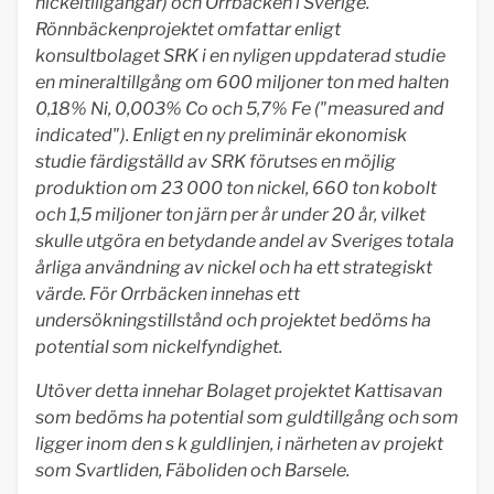
nickeltillgångar) och Orrbäcken i Sverige.
Rönnbäckenprojektet omfattar enligt
konsultbolaget SRK i en nyligen uppdaterad studie
en mineraltillgång om 600 miljoner ton med halten
0,18% Ni, 0,003% Co och 5,7% Fe ("measured and
indicated"). Enligt en ny preliminär ekonomisk
studie färdigställd av SRK förutses en möjlig
produktion om 23 000 ton nickel, 660 ton kobolt
och 1,5 miljoner ton järn per år under 20 år, vilket
skulle utgöra en betydande andel av Sveriges totala
årliga användning av nickel och ha ett strategiskt
värde. För Orrbäcken innehas ett
undersökningstillstånd och projektet bedöms ha
potential som nickelfyndighet.
Utöver detta innehar Bolaget projektet Kattisavan
som bedöms ha potential som guldtillgång och som
ligger inom den s k guldlinjen, i närheten av projekt
som Svartliden, Fäboliden och Barsele.