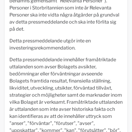
benämns gemensamt "Relevanta Personer").
Personer i Storbritannien som inte är Relevanta
Personer ska inte vidta några åtgärder på grundval
av detta pressmeddelande och ska inte förlita sig
på det.
Detta pressmeddelande utgör inte en
investeringsrekommendation.
Detta pressmeddelande innehåller framåtriktade
uttalanden som avser Bolagets avsikter,
bedömningar eller förväntningar avseende
Bolagets framtida resultat, finansiella ställning,
likviditet, utveckling, utsikter, förväntad tillväxt,
strategier och möjligheter samt de marknader inom
vilka Bolaget är verksamt. Framåtriktade uttalanden
är uttalanden som inte avser historiska fakta och
kan identifieras av att de innehåller uttryck som
"anser", "förväntar", "förutser", "avser",
"uppskattar", "kommer", "kan", "förutsätter", "bör",