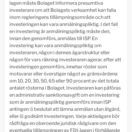
lagen måste Bolaget informera presumtiva
investerare om att Bolagets verksamhet kan falla
inom regleringens tillämpningsområde och att
investeringen kan vara anmälningspliktig. I det fall
en investering är anmälningspliktig måste den,
innan den genomförs, anmälas till ISP. En
investering kan vara anmälningspliktig om
investeraren, någon i dennes ägarstruktur eller
någon för vars räkning investeraren agerar, efter att
investeringen genomförs, innehar röster som
motsvarar eller överstiger något av gränsvärdena
om 10, 20, 30, 50, 65 eller 90 procent av det totala
antalet rösterna i Bolaget. Investeraren kan påföras
en administrativ sanktionsavgift om en investering
som är anmälningspliktig genomförs innan ISP
antingen: i) beslutat att lämna anmälan utan åtgärd,
eller ii) godkänt investeringen. Varje aktieägare bör
rådfråga en oberoende juridisk rådgivare om den
eventuella tillämpningen av FDI-lagen i förhållande