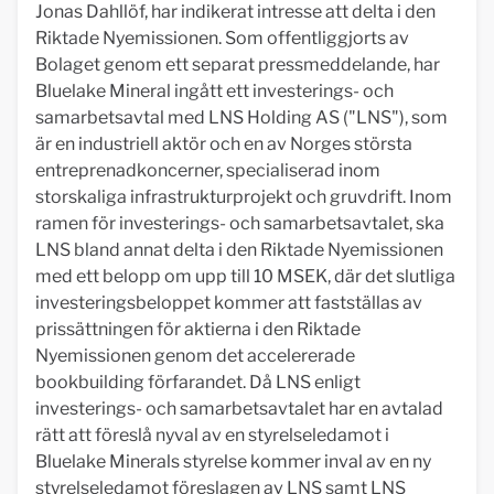
Jonas Dahllöf, har indikerat intresse att delta i den
Riktade Nyemissionen. Som offentliggjorts av
Bolaget genom ett separat pressmeddelande, har
Bluelake Mineral ingått ett investerings- och
samarbetsavtal med LNS Holding AS ("LNS"), som
är en industriell aktör och en av Norges största
entreprenadkoncerner, specialiserad inom
storskaliga infrastrukturprojekt och gruvdrift. Inom
ramen för investerings- och samarbetsavtalet, ska
LNS bland annat delta i den Riktade Nyemissionen
med ett belopp om upp till 10 MSEK, där det slutliga
investeringsbeloppet kommer att fastställas av
prissättningen för aktierna i den Riktade
Nyemissionen genom det accelererade
bookbuilding förfarandet. Då LNS enligt
investerings- och samarbetsavtalet har en avtalad
rätt att föreslå nyval av en styrelseledamot i
Bluelake Minerals styrelse kommer inval av en ny
styrelseledamot föreslagen av LNS samt LNS