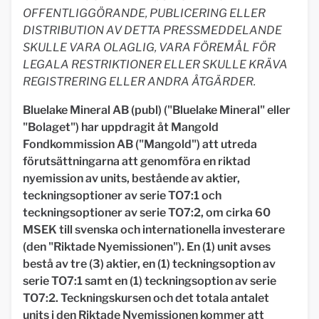
OFFENTLIGGÖRANDE, PUBLICERING ELLER
DISTRIBUTION AV DETTA PRESSMEDDELANDE
SKULLE VARA OLAGLIG, VARA FÖREMÅL FÖR
LEGALA RESTRIKTIONER ELLER SKULLE KRÄVA
REGISTRERING ELLER ANDRA ÅTGÄRDER.
Bluelake Mineral AB (publ) ("Bluelake Mineral" eller
"Bolaget") har uppdragit åt Mangold
Fondkommission AB ("Mangold") att utreda
förutsättningarna att genomföra en riktad
nyemission av units, bestående av aktier,
teckningsoptioner av serie TO7:1 och
teckningsoptioner av serie TO7:2, om cirka 60
MSEK till svenska och internationella investerare
(den "Riktade Nyemissionen"). En (1) unit avses
bestå av tre (3) aktier, en (1) teckningsoption av
serie TO7:1 samt en (1) teckningsoption av serie
TO7:2. Teckningskursen och det totala antalet
units i den Riktade Nyemissionen kommer att