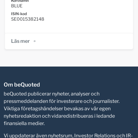
Kortnamn
BLUE
ISIN-kod
SE0015382148
Läs mer
Om beQuoted
beQuoted publicerar nyheter, analyser och
pressmeddelanden för investerare och journalister.
Viktiga företagshändelser bevakas av vår egen
nyhetsredaktion och vidaredistribueras i ledande
finansiella medier.
Vi uppdaterar även nyhetsrum, Investor Relations och IR-