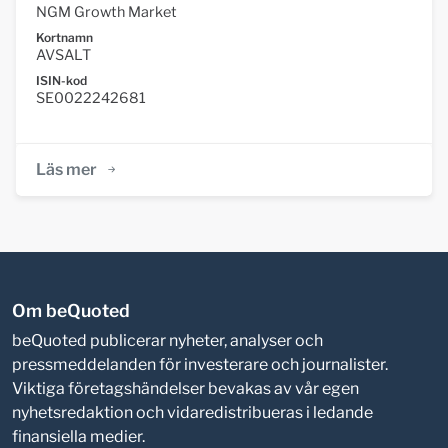
NGM Growth Market
Kortnamn
AVSALT
ISIN-kod
SE0022242681
Läs mer
Om beQuoted
beQuoted publicerar nyheter, analyser och
pressmeddelanden för investerare och journalister.
Viktiga företagshändelser bevakas av vår egen
nyhetsredaktion och vidaredistribueras i ledande
finansiella medier.