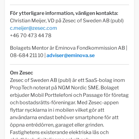
För ytterligare information, vänligen kontakta:
Christian Meijer, VD på Zesec of Sweden AB (publ)
c.meijer@zesec.com
+46 70 473 44 78
Bolagets Mentor är Eminova Fondkommission AB |
08-684 211 10 |
adviser@eminova.se
Om Zesec
Zesec of Sweden AB (publ) är ett SaaS-bolag inom
PropTech noterat på NGM Nordic SME. Bolaget
erbjuder Mobil Porttelefoni och Passage för företag
och bostadsrätts-föreningar. Med Zesec-appen
flyttar nycklarna in i mobilen vilket gör att
användarna endast behöver smartphone för att
öppna entrédörren, garaget eller grinden.
Fastighetens existerande elektriska lås och