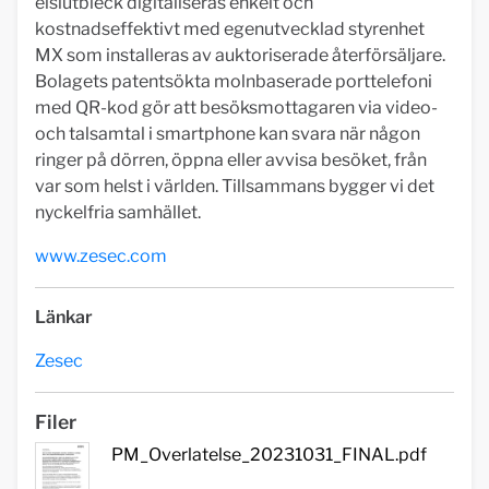
elslutbleck digitaliseras enkelt och
kostnadseffektivt med egenutvecklad styrenhet
MX som installeras av auktoriserade återförsäljare.
Bolagets patentsökta molnbaserade porttelefoni
med QR-kod gör att besöksmottagaren via video-
och talsamtal i smartphone kan svara när någon
ringer på dörren, öppna eller avvisa besöket, från
var som helst i världen. Tillsammans bygger vi det
nyckelfria samhället.
www.zesec.com
Länkar
Zesec
Filer
PM_Overlatelse_20231031_FINAL.pdf