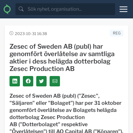
REG
2023-10-31 16:38
Zesec of Sweden AB (publ) har
genomfört överlåtelse av samtliga
aktier i dess helägda dotterbolag
Zesec Production AB
Zesec of Sweden AB (publ) ("Zesec",
"Säljaren" eller "Bolaget") har per 31 oktober
genomfört överlåtelse av Bolagets helägda
dotterbolag Zesec Production
AB ("Dotterbolaget" respektive
"Överlåtelsen") till AO Capital AB ("Köparen").