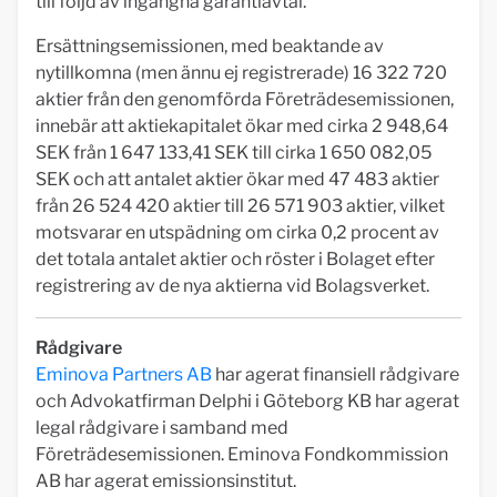
till följd av ingångna garantiavtal.
Ersättningsemissionen, med beaktande av
nytillkomna (men ännu ej registrerade) 16 322 720
aktier från den genomförda Företrädesemissionen,
innebär att aktiekapitalet ökar med cirka 2 948,64
SEK från 1 647 133,41 SEK till cirka 1 650 082,05
SEK och att antalet aktier ökar med 47 483 aktier
från 26 524 420 aktier till 26 571 903 aktier, vilket
motsvarar en utspädning om cirka 0,2 procent av
det totala antalet aktier och röster i Bolaget efter
registrering av de nya aktierna vid Bolagsverket.
Rådgivare
Eminova Partners AB
har agerat finansiell rådgivare
och Advokatfirman Delphi i Göteborg KB har agerat
legal rådgivare i samband med
Företrädesemissionen. Eminova Fondkommission
AB har agerat emissionsinstitut.