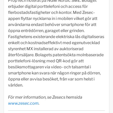
PropTech noterat på NGM Nordic SME. Bolaget
erbjuder digital porttelefoni och access för
flerbostadsfastigheter och kontor. Med Zesec-
appen flyttar nycklarna in i mobilen vilket gör att
användarna endast behöver smartphone för att
öppna entrédörren, garaget eller grinden.
Fastighetens existerande elektriska lås digitaliseras
enkelt och kostnadseffektivt med egenutvecklad
styrenhet MX installerad av auktoriserad
återförsäljare. Bolagets patentsökta molnbaserade
porttelefoni-lösning med QR-kod gör att
besöksmottagaren via video- och talsamtal i
smartphone kan svara när någon ringer på dörren,
öppna eller avvisa besöket, från var som helst i
världen.
För mer information, se Zesecs hemsida
www.zesec.com
.