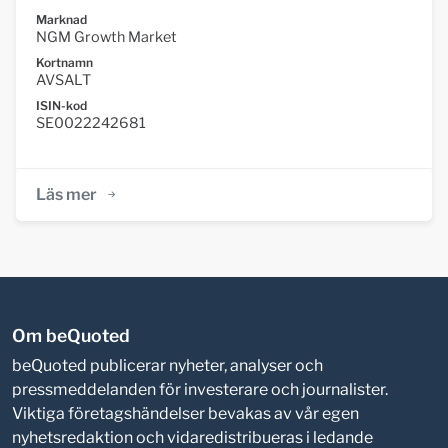
Marknad
NGM Growth Market
Kortnamn
AVSALT
ISIN-kod
SE0022242681
Läs mer
Om beQuoted
beQuoted publicerar nyheter, analyser och
pressmeddelanden för investerare och journalister.
Viktiga företagshändelser bevakas av vår egen
nyhetsredaktion och vidaredistribueras i ledande