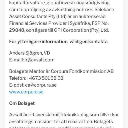
kapitalförvaltare, global investeringsrådgivning
samt uppföljning av avkastning och risk. Selekane
Asset Consultants Pty (Ltd) är en auktoriserad
Financial Services Provider i Sydafrika, FSP No.
29848, och ägare till GPI Corporation (Pty) Ltd.
För ytterligare information, vänligen kontakta
Anders Sjögren, VD
E-mail:
ir@avsalt.com
Bolagets Mentor är Corpura Fondkommission AB
Telefon: +4673 501 58 58
E-post:
ca@corpura.se
www.corpura.se
Om Bolaget
Avsalt är ett svenskt miljöteknikbolag som tillverkar
avsaltningsmaskiner för att rena vatten. Bolagets