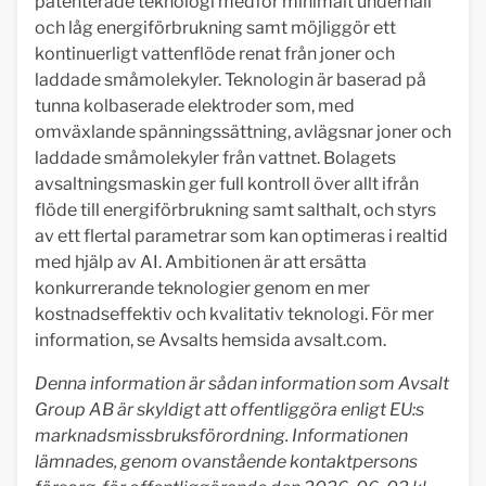
patenterade teknologi medför minimalt underhåll
och låg energiförbrukning samt möjliggör ett
kontinuerligt vattenflöde renat från joner och
laddade småmolekyler. Teknologin är baserad på
tunna kolbaserade elektroder som, med
omväxlande spänningssättning, avlägsnar joner och
laddade småmolekyler från vattnet. Bolagets
avsaltningsmaskin ger full kontroll över allt ifrån
flöde till energiförbrukning samt salthalt, och styrs
av ett flertal parametrar som kan optimeras i realtid
med hjälp av AI. Ambitionen är att ersätta
konkurrerande teknologier genom en mer
kostnadseffektiv och kvalitativ teknologi. För mer
information, se Avsalts hemsida avsalt.com.
Denna information är sådan information som Avsalt
Group AB är skyldigt att offentliggöra enligt EU:s
marknadsmissbruksförordning. Informationen
lämnades, genom ovanstående kontaktpersons