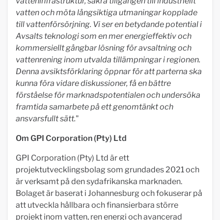
vatteninfrastruktur, säkra tillgången till industriellt
vatten och möta långsiktiga utmaningar kopplade
till vattenförsörjning. Vi ser en betydande potential i
Avsalts teknologi som en mer energieffektiv och
kommersiellt gångbar lösning för avsaltning och
vattenrening inom utvalda tillämpningar i regionen.
Denna avsiktsförklaring öppnar för att parterna ska
kunna föra vidare diskussioner, få en bättre
förståelse för marknadspotentialen och undersöka
framtida samarbete på ett genomtänkt och
ansvarsfullt sätt.
"
Om GPI Corporation (Pty) Ltd
GPI Corporation (Pty) Ltd är ett
projektutvecklingsbolag som grundades 2021 och
är verksamt på den sydafrikanska marknaden.
Bolaget är baserat i Johannesburg och fokuserar på
att utveckla hållbara och finansierbara större
projekt inom vatten, ren energi och avancerad