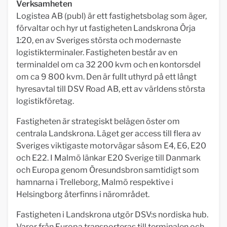
Verksamheten
Logistea AB (publ) är ett fastighetsbolag som äger,
förvaltar och hyr ut fastigheten Landskrona Örja
1:20, en av Sveriges största och modernaste
logistikterminaler. Fastigheten består av en
terminaldel om ca 32 200 kvm och en kontorsdel
om ca 9 800 kvm. Den är fullt uthyrd på ett långt
hyresavtal till DSV Road AB, ett av världens största
logistikföretag.
Fastigheten är strategiskt belägen öster om
centrala Landskrona. Läget ger access till flera av
Sveriges viktigaste motorvägar såsom E4, E6, E20
och E22. I Malmö länkar E20 Sverige till Danmark
och Europa genom Öresundsbron samtidigt som
hamnarna i Trelleborg, Malmö respektive i
Helsingborg återfinns i närområdet.
Fastigheten i Landskrona utgör DSV:s nordiska hub.
Varor från Europa transporteras till terminalen och