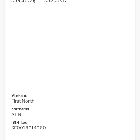
(
2026-07-20
)
(
2025-07-17
)
Marknad
First North
Kortnamn
ATIN
ISIN-kod
SE0018014060