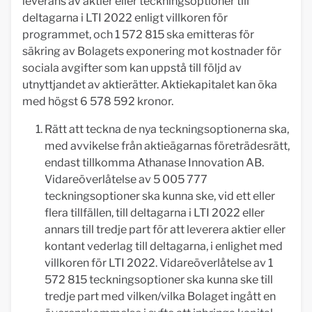
leverans av aktier eller teckningsoptioner till
deltagarna i LTI 2022 enligt villkoren för
programmet, och 1 572 815 ska emitteras för
säkring av Bolagets exponering mot kostnader för
sociala avgifter som kan uppstå till följd av
utnyttjandet av aktierätter. Aktiekapitalet kan öka
med högst 6 578 592 kronor.
Rätt att teckna de nya teckningsoptionerna ska,
med avvikelse från aktieägarnas företrädesrätt,
endast tillkomma Athanase Innovation AB.
Vidareöverlåtelse av 5 005 777
teckningsoptioner ska kunna ske, vid ett eller
flera tillfällen, till deltagarna i LTI 2022 eller
annars till tredje part för att leverera aktier eller
kontant vederlag till deltagarna, i enlighet med
villkoren för LTI 2022. Vidareöverlåtelse av 1
572 815 teckningsoptioner ska kunna ske till
tredje part med vilken/vilka Bolaget ingått en