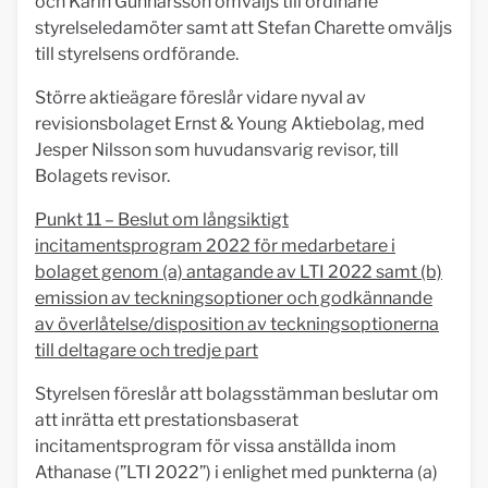
och Karin Gunnarsson omväljs till ordinarie
styrelseledamöter samt att Stefan Charette omväljs
till styrelsens ordförande.
Större aktieägare föreslår vidare nyval av
revisionsbolaget Ernst & Young Aktiebolag, med
Jesper Nilsson som huvudansvarig revisor, till
Bolagets revisor.
Punkt 11 – Beslut om långsiktigt
incitamentsprogram 2022 för medarbetare i
bolaget genom (a) antagande av LTI 2022 samt (b)
emission av teckningsoptioner och godkännande
av överlåtelse/disposition av teckningsoptionerna
till deltagare och tredje part
Styrelsen föreslår att bolagsstämman beslutar om
att inrätta ett prestationsbaserat
incitamentsprogram för vissa anställda inom
Athanase (”LTI 2022”) i enlighet med punkterna (a)