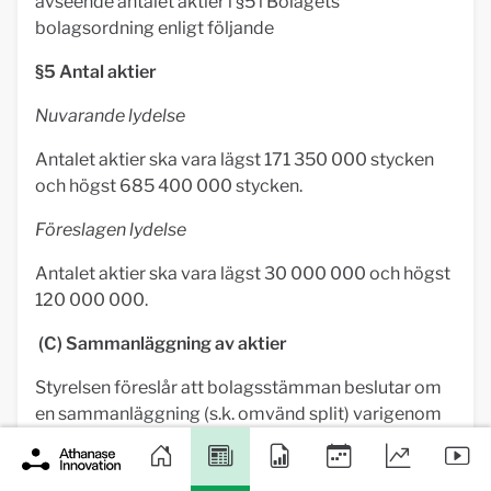
avseende antalet aktier i §5 i Bolagets
bolagsordning enligt följande
§5 Antal aktier
Nuvarande lydelse
Antalet aktier ska vara lägst 171 350 000 stycken
och högst 685 400 000 stycken.
Föreslagen lydelse
Antalet aktier ska vara lägst 30 000 000 och högst
120 000 000.
(C) Sammanläggning av aktier
Styrelsen föreslår att bolagsstämman beslutar om
en sammanläggning (s.k. omvänd split) varigenom
sexton (16) aktier sammanläggs till en (1) aktie (1:16).
Sammanläggningen innebär att antalet aktier