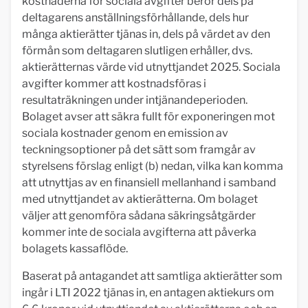
kostnaderna för sociala avgifter beror dels på
deltagarens anställningsförhållande, dels hur
många aktierätter tjänas in, dels på värdet av den
förmån som deltagaren slutligen erhåller, dvs.
aktierätternas värde vid utnyttjandet 2025. Sociala
avgifter kommer att kostnadsföras i
resultaträkningen under intjänandeperioden.
Bolaget avser att säkra fullt för exponeringen mot
sociala kostnader genom en emission av
teckningsoptioner på det sätt som framgår av
styrelsens förslag enligt (b) nedan, vilka kan komma
att utnyttjas av en finansiell mellanhand i samband
med utnyttjandet av aktierätterna. Om bolaget
väljer att genomföra sådana säkringsåtgärder
kommer inte de sociala avgifterna att påverka
bolagets kassaflöde.
Baserat på antagandet att samtliga aktierätter som
ingår i LTI 2022 tjänas in, en antagen aktiekurs om