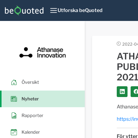
Utforska beQuoted
2022-0
ATH
PUB
202
Översikt
Nyheter
Athanase 
Rapporter
https://i
Kalender
För ytter