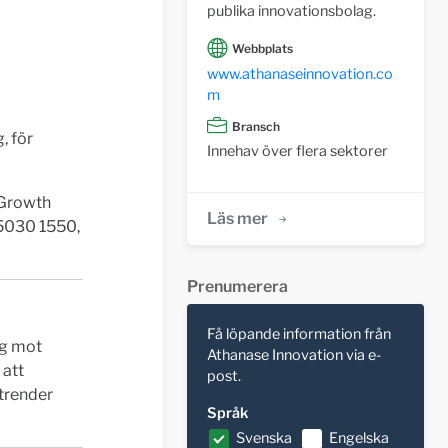
publika innovationsbolag.
Webbplats
www.athanaseinnovation.co
m
Bransch
, för
Innehav över flera sektorer
 Growth
Läs mer
 5030 1550,
Prenumerera
Få löpande information från
ng mot
Athanase Innovation via e-
 att
post.
 trender
Språk
Svenska
Engelska