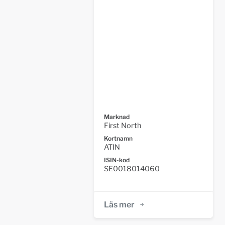
Marknad
First North
Kortnamn
ATIN
ISIN-kod
SE0018014060
Läs mer