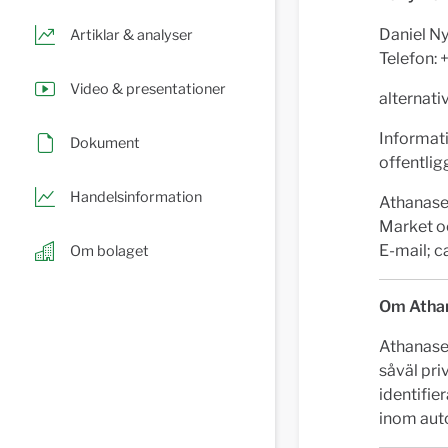
Daniel N
Artiklar & analyser
Telefon:
Video & presentationer
alternati
Informat
Dokument
offentlig
Handelsinformation
Athanase 
Market o
E-mail;
c
Om bolaget
Om Athan
Athanase 
såväl pri
identifie
inom auto