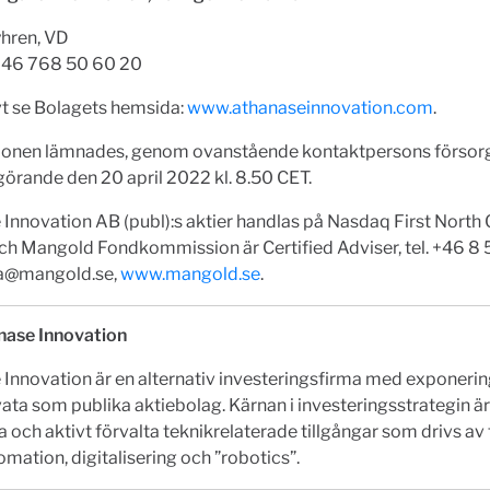
yhren, VD
 +46 768 50 60 20
vt se Bolagets hemsida:
www.athanaseinnovation.com
.
ionen lämnades, genom ovanstående kontaktpersons försorg
görande den 20 april 2022 kl. 8.50 CET.
Innovation AB (publ):s aktier handlas på Nasdaq First North
ch Mangold Fondkommission är Certified Adviser, tel. +46 8
a@mangold.se
,
www.mangold.se
.
ase Innovation
Innovation är en alternativ investeringsfirma med exponeri
vata som publika aktiebolag. Kärnan i investeringsstrategin är
ra och aktivt förvalta teknikrelaterade tillgångar som drivs av
mation, digitalisering och ”robotics”.