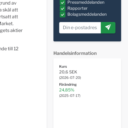
Pressmeddelanden
grund av
Rapporter
 skäl att
Bolagsmeddelanden
tsatt att
Market.
agets aktier
e till 12
Handelsinformation
Kurs
20,6 SEK
(
2026-07-20
)
Förändring
24,85%
(
2025-07-17
)