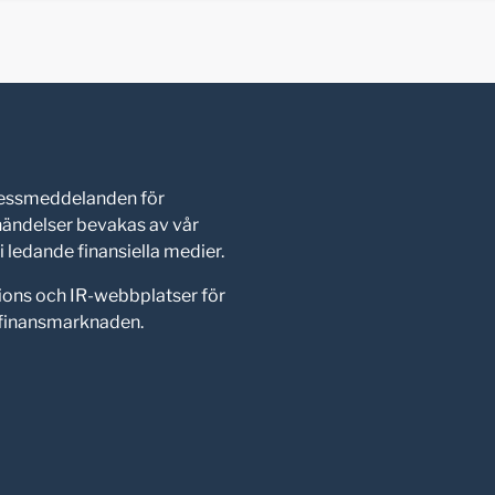
pressmeddelanden för
shändelser bevakas av vår
 ledande finansiella medier.
ions och IR-webbplatser för
d finansmarknaden.