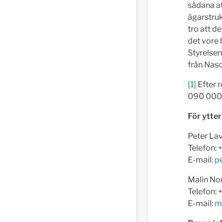
sådana at
ägarstruk
tro att d
det vore 
Styrelsen
från Nasd
[1]
Efter 
090 000 
För ytter
Peter La
Telefon:
E-mail:
p
Malin No
Telefon:
E-mail:
m