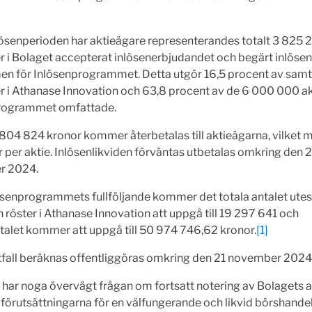
ösenperioden har aktieägare representerandes totalt 3 825 2
r i Bolaget accepterat inlösenerbjudandet och begärt inlösen
n för Inlösenprogrammet. Detta utgör 16,5 procent av samtl
r i Athanase Innovation och 63,8 procent av de 6 000 000 a
programmet omfattade.
 804 824 kronor kommer återbetalas till aktieägarna, vilket 
 per aktie. Inlösenlikviden förväntas utbetalas omkring den 
r 2024.
lösenprogrammets fullföljande kommer det totala antalet ute
h röster i Athanase Innovation att uppgå till 19 297 641 och
talet kommer att uppgå till 50 974 746,62 kronor.
[1]
utfall beräknas offentliggöras omkring den 21 november 2024
 har noga övervägt frågan om fortsatt notering av Bolagets a
t förutsättningarna för en välfungerande och likvid börshandel 