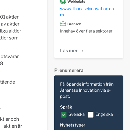
Webbplats
www.athanaseinnovation.co
m
01 aktier
 av aktier
Bransch
iga aktier
Innehav över flera sektorer
ktier som
Läs mer
motsvarar
28
Prenumerera
stående
Få löpande information från
Athanase Innovation via e-
post.
Språk
.
Svenska
Engelska
ktier och
Nyhetstyper
i aktien är