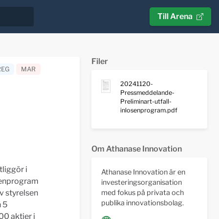
Till Arena
Filer
REG
MAR
20241120-
Pressmeddelande-
Preliminart-utfall-
inlosenprogram.pdf
Om Athanase Innovation
tliggör i
Athanase Innovation är en
lösenprogram
investeringsorganisation
v styrelsen
med fokus på privata och
publika innovationsbolag.
 5
0 aktier i