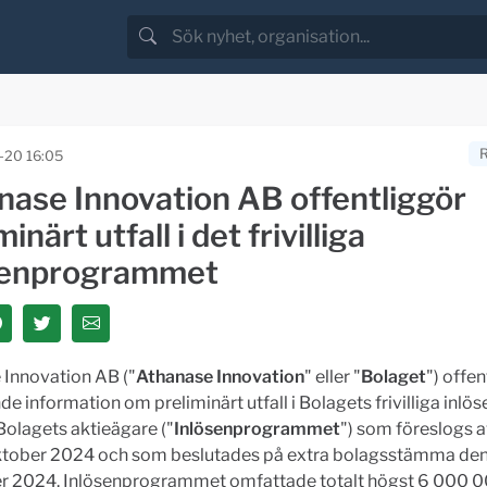
-20 16:05
nase Innovation AB offentliggör
minärt utfall i det frivilliga
senprogrammet
 Innovation AB ("
Athanase Innovation
" eller "
Bolaget
") offen
nde information om preliminärt utfall i Bolagets frivilliga in
l Bolagets aktieägare ("
Inlösenprogrammet
") som föreslogs a
ktober 2024 och som beslutades på extra bolagsstämma den
 2024. Inlösenprogrammet omfattade totalt högst 6 000 00