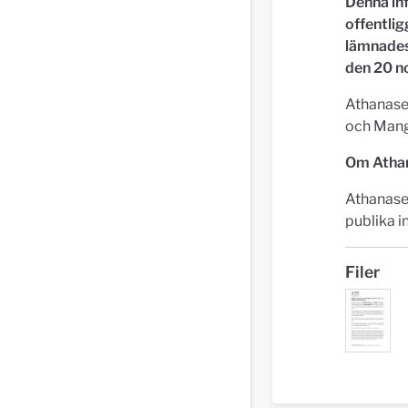
Denna in
offentli
lämnades
den 20 n
Athanase
och Mang
Om Athan
Athanase 
publika i
Filer