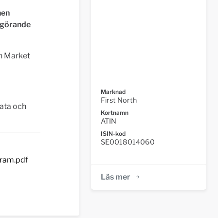
nen
ggörande
th Market
Marknad
First North
vata och
Kortnamn
ATIN
ISIN-kod
SE0018014060
gram.pdf
Läs mer