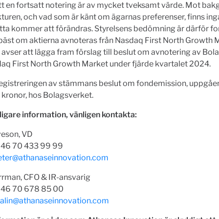
t en fortsatt notering är av mycket tveksamt värde. Mot bak
turen, och vad som är känt om ägarnas preferenser, finns inga
etta kommer att förändras. Styrelsens bedömning är därför for
bäst om aktierna avnoteras från Nasdaq First North Growth 
 avser att lägga fram förslag till beslut om avnotering av Bol
aq First North Growth Market under fjärde kvartalet 2024.
registreringen av stämmans beslut om fondemission, uppgåend
kronor, hos Bolagsverket.
ligare information, vänligen kontakta:
veson, VD
 +46 70 433 99 99
eter@athanaseinnovation.com
rrman, CFO & IR-ansvarig
 +46 70 678 85 00
alin@athanaseinnovation.com