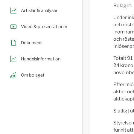
Bolaget.
Artiklar & analyser
Under inl
och röste
Video & presentationer
inom rame
och röste
Dokument
Inlösen
Totalt 91
Handelsinformation
24 kronor
novembe
Om bolaget
Efter In
aktier oc
aktiekapi
Slutligt 
Styrelsen
funnit at