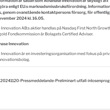
formation är sådan som Athanase Innovation är skyldigt att
ggöra enligt EU:s marknadsmissbruksförordning. Informatio
, genom ovanstående kontaktpersons försorg, för offentli
ovember 2024 kl. 16.05.
 Innovation AB:s aktier handlas på Nasdaq First North Grow
old Fondkommission är Bolagets Certified Adviser.
ase Innovation
Innovation är en investeringsorganisation med fokus på pri
nnovationsbolag.
20241120-Pressmeddelande-Preliminart-utfall-inlosenpro