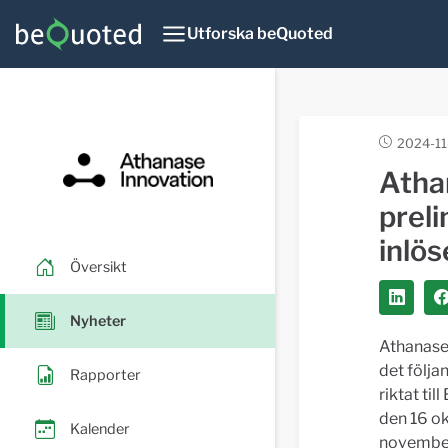
Utforska beQuoted
2024-11
Atha
preli
inlö
Översikt
Nyheter
Athanase
det följa
Rapporter
riktat til
den 16 o
Kalender
november