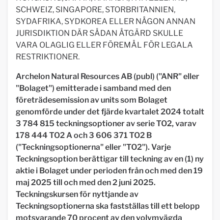
SCHWEIZ, SINGAPORE, STORBRITANNIEN,
SYDAFRIKA, SYDKOREA ELLER NÅGON ANNAN
JURISDIKTION DÄR SÅDAN ÅTGÄRD SKULLE
VARA OLAGLIG ELLER FÖREMÅL FÖR LEGALA
RESTRIKTIONER.
Archelon Natural Resources AB (publ) ("ANR" eller
"Bolaget") emitterade i samband med den
företrädesemission av units som Bolaget
genomförde under det fjärde kvartalet 2024 totalt
3 784 815 teckningsoptioner av serie TO2, varav
178 444 TO2 A och 3 606 371 TO2 B
("Teckningsoptionerna" eller "TO2"). Varje
Teckningsoption berättigar till teckning av en (1) ny
aktie i Bolaget under perioden från och med den 19
maj 2025 till och med den 2 juni 2025.
Teckningskursen för nyttjande av
Teckningsoptionerna ska fastställas till ett belopp
motsvarande 70 procent av den volymvägda