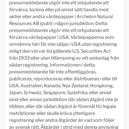
pressmeddelande utgör inte ett erbjudande att
förvärva, teckna eller på annat sätt handla med
aktier eller andra värdepapper i Archelon Natural
Resources AB (publ) i någon jurisdiktion. Detta
pressmeddelande utgör inte ett erbjudande att
förvärva värdepapper i USA. Värdepapperna som
omnämns häri får inte säljas i USA utan registrering
enligt den vid var tid gällande U.S. Securities Act
från 1933 eller utan tillämpning av ett undantag från
sådan registrering. Informationen i detta
pressmeddelande får inte offentliggöras,
publiceras, reproduceras eller distribueras i eller till
USA, Australien, Kanada, Nya Zeeland, Hongkong,
Japan, Schweiz, Singapore, Sydafrika, eller annat
land eller annan jurisdiktion där sådan åtgärd inte är
tillåten, eller där sådan åtgärd är föremål för legala
restriktioner eller skulle kräva ytterligare
registrering eller andra åtgärder än vad som följer
av svensk rätt. Åtgärder i strid med denna anvisning