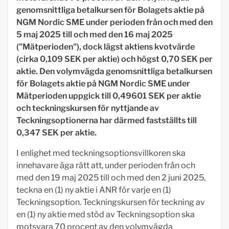
genomsnittliga betalkursen för Bolagets aktie på
NGM Nordic SME under perioden från och med den
5 maj 2025 till och med den 16 maj 2025
("Mätperioden"), dock lägst aktiens kvotvärde
(cirka 0,109 SEK per aktie) och högst 0,70 SEK per
aktie. Den volymvägda genomsnittliga betalkursen
för Bolagets aktie på NGM Nordic SME under
Mätperioden uppgick till 0,49601 SEK per aktie
och teckningskursen för nyttjande av
Teckningsoptionerna har därmed fastställts till
0,347 SEK per aktie.
I enlighet med teckningsoptionsvillkoren ska
innehavare äga rätt att, under perioden från och
med den 19 maj 2025 till och med den 2 juni 2025,
teckna en (1) ny aktie i ANR för varje en (1)
Teckningsoption. Teckningskursen för teckning av
en (1) ny aktie med stöd av Teckningsoption ska
motsvara 70 procent av den volymvägda