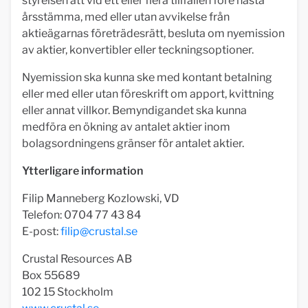
styrelsen att vid ett eller flera tillfällen före nästa
årsstämma, med eller utan avvikelse från
aktieägarnas företrädesrätt, besluta om nyemission
av aktier, konvertibler eller teckningsoptioner.
Nyemission ska kunna ske med kontant betalning
eller med eller utan föreskrift om apport, kvittning
eller annat villkor. Bemyndigandet ska kunna
medföra en ökning av antalet aktier inom
bolagsordningens gränser för antalet aktier.
Ytterligare information
Filip Manneberg Kozlowski, VD
Telefon: 0704 77 43 84
E-post:
filip@crustal.se
Crustal Resources AB
Box 55689
102 15 Stockholm