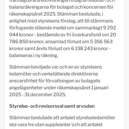
framlagda årsredovisningen intagna resultat- och
balansräkningarna för bolaget och koncernen för
räkenskapsåret 2025. Stämman beslutade, i
enlighet med styrelsens förslag, att till stämmans
förfogande stående medel om sammanlagt 9 292
044 kronor - bestående av fri överkursfond om 20
786 850 kronor, ansamlad förlust om 5 356 563
kronor samt årets förlust om 6 138 243 kronor -
balanseras i ny räkning.
Stämman beviljade var och en av styrelsens
ledamöter och verkställande direktörerna
ansvarsfrihet för förvaltningen av bolagets
angelägenheter under räkenskapsåret 1 januari
2025 - 31 december 2025.
Styrelse- och revisorsval samt arvoden
Stämman beslutade att antalet styrelseledamöter
ska vara tre utan suppleanter och att antalet