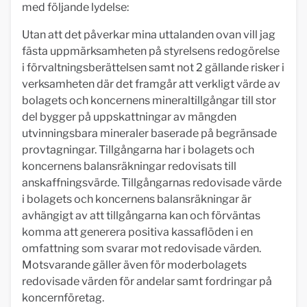
med följande lydelse:
Utan att det påverkar mina uttalanden ovan vill jag
fästa uppmärksamheten på styrelsens redogörelse
i förvaltningsberättelsen samt not 2 gällande risker i
verksamheten där det framgår att verkligt värde av
bolagets och koncernens mineraltillgångar till stor
del bygger på uppskattningar av mängden
utvinningsbara mineraler baserade på begränsade
provtagningar. Tillgångarna har i bolagets och
koncernens balansräkningar redovisats till
anskaffningsvärde. Tillgångarnas redovisade värde
i bolagets och koncernens balansräkningar är
avhängigt av att tillgångarna kan och förväntas
komma att generera positiva kassaflöden i en
omfattning som svarar mot redovisade värden.
Motsvarande gäller även för moderbolagets
redovisade värden för andelar samt fordringar på
koncernföretag.