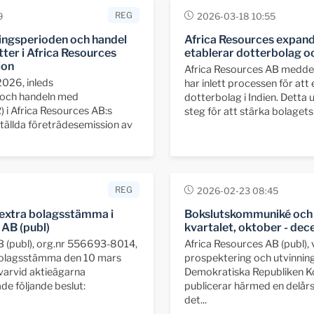
REG
9
2026-03-18 10:55
ningsperioden och handel
Africa Resources expander
ter i Africa Resources
etablerar dotterbolag oc
ion
Africa Resources AB meddel
2026, inleds
har inlett processen för att 
 och handeln med
dotterbolag i Indien. Detta 
) i Africa Resources AB:s
steg för att stärka bolagets
rställda företrädesemission av
REG
2026-02-23 08:45
extra bolagsstämma i
Bokslutskommuniké och r
 AB (publ)
kvartalet, oktober - d
B (publ), org.nr 556693-8014,
Africa Resources AB (publ),
a bolagsstämma den 10 mars
prospektering och utvinning
varvid aktieägarna
Demokratiska Republiken Ko
de följande beslut:
publicerar härmed en delår
det...