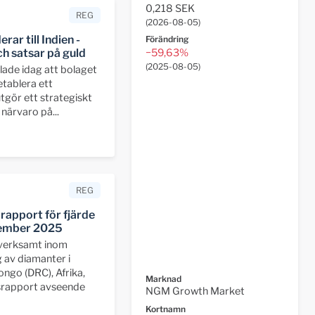
0,218 SEK
REG
(
2026-08-05
)
ar till Indien -
Förändring
−59,63%
h satsar på guld
(
2025-08-05
)
ade idag att bolaget
etablera ett
utgör ett strategiskt
 närvaro på...
REG
apport för fjärde
ecember 2025
 verksamt inom
 av diamanter i
ngo (DRC), Afrika,
Marknad
srapport avseende
NGM Growth Market
Kortnamn