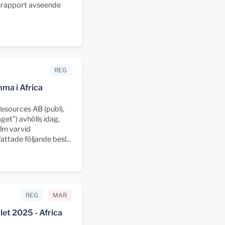
srapport avseende
REG
ma i Africa
esources AB (publ),
et") avhölls idag,
olm varvid
ttade följande besl...
REG
MAR
let 2025 - Africa