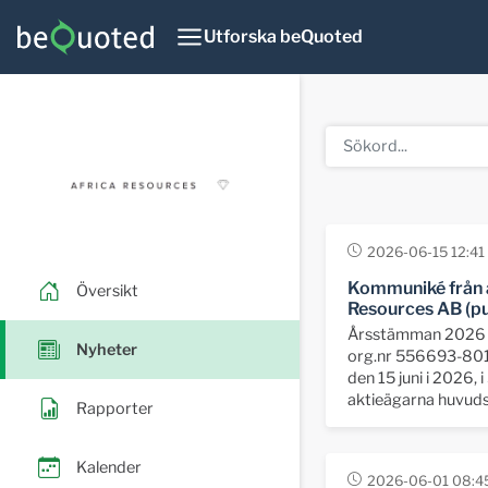
Utforska beQuoted
2026-06-15 12:41
Kommuniké från 
Översikt
Resources AB (pu
Årsstämman 2026 i 
Nyheter
org.nr 556693-8014,
den 15 juni i 2026,
aktieägarna huvudsa
Rapporter
Kalender
2026-06-01 08:4