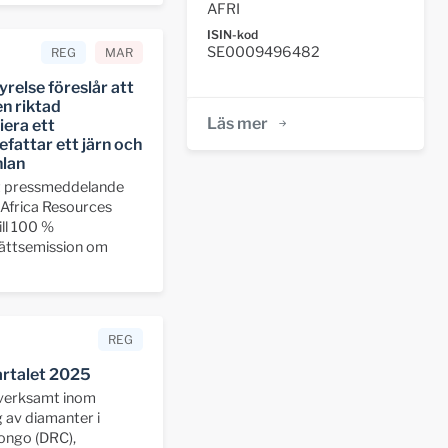
AFRI
ISIN-kod
SE0009496482
REG
MAR
yrelse föreslår att
n riktad
Läs mer
iera ett
fattar ett järn och
nlan
t pressmeddelande
 Africa Resources
ill 100 %
rättsemission om
REG
artalet 2025
 verksamt inom
 av diamanter i
ongo (DRC),