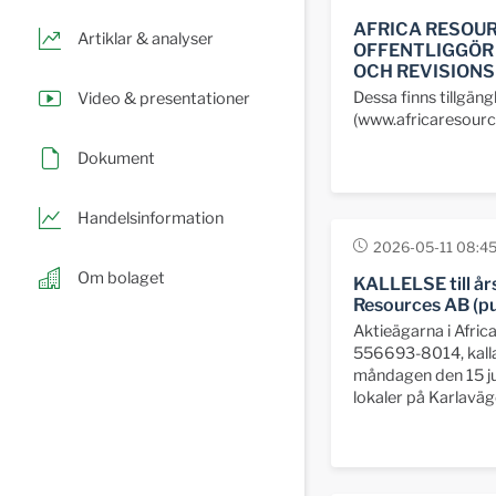
AFRICA RESOUR
Artiklar & analyser
OFFENTLIGGÖR
OCH REVISIONS
Dessa finns tillgän
Video & presentationer
(www.africaresource
Dokument
Handelsinformation
2026-05-11 08:4
Om bolaget
KALLELSE till år
Resources AB (pu
Aktieägarna i Afric
556693-8014, kalla
måndagen den 15 ju
lokaler på Karlaväge