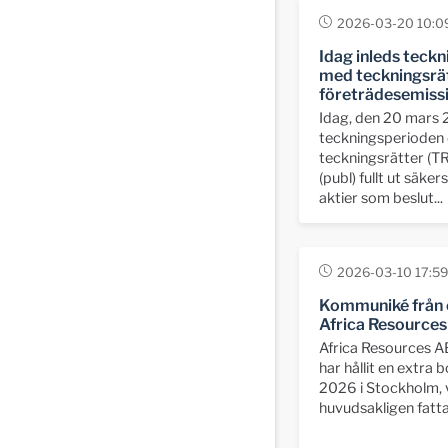
2026-03-20 10:0
Idag inleds teck
med teckningsrät
företrädesemiss
Idag, den 20 mars 
teckningsperioden
teckningsrätter (TR
(publ) fullt ut säke
aktier som beslut...
2026-03-10 17:59
Kommuniké från 
Africa Resources
Africa Resources A
har hållit en extr
2026 i Stockholm, 
huvudsakligen fatta