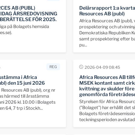
CES AB (PUBL)
Delårsrapport 1:a kvarta
 IDAG ÅRSREDOVISNING
Resources AB (publ)
BERÄTTELSE FÖR 2025.
Africa Resources AB (publ),
gliga på Bolagets hemsida
prospektering och utvinning
s.se).
Demokratiska Republiken Ko
samt prospektering efter ba
pu...
REG
5
2026-04-09 08:45
sstämma i Africa
Africa Resources AB tillf
bl) den 15 juni 2026
MSEK kontant samt cirk
kvittning av skulder före
a Resources AB (publ), org nr
genomförda företrädes
s härmed till årsstämma
Styrelsen för Africa Resourc
ni 2026 kl. 10.00 i Bolagets
("Bolaget") har erhållit det sl
n 64, 7 trp i Stockh...
Bolagets företrädesemission
teckningsperioden avslutade