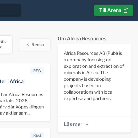
Till Arena
Om Africa Resources
råk
Rensa
Africa Resources AB (Publ) is
a company focusing on
exploration and extraction of
REG
minerals in Africa. The
company is developing
er i Africa
projects based on
collaborations with local
s har Africa Resources
expertise and partners.
kvartalet 2026
ärv där köpeskilingen
v aktier sam...
Läs mer
REG