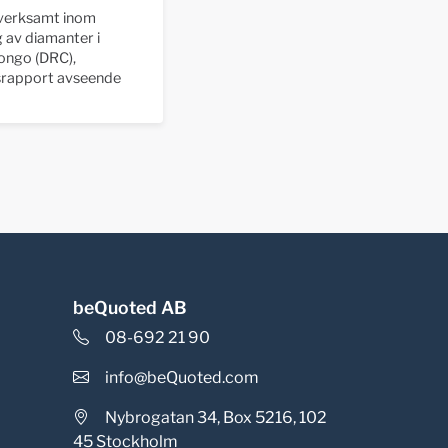
 verksamt inom
 av diamanter i
ongo (DRC),
srapport avseende
beQuoted AB
08-692 21 90
info@beQuoted.com
Nybrogatan 34, Box 5216, 102
45 Stockholm