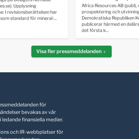
Africa Resources AB (publ),
es.se). Upplysning
prospektering och utvinning
e: I revisionsberättelsen har
Demokratiska Republiken K
åsom standard för mineral-...
publicerar härmed en delår
det första k...
Visa fler pressmeddelanden
pressmeddelanden för
shändelser bevakas av vår
 ledande finansiella medier.
ions och IR-webbplatser för