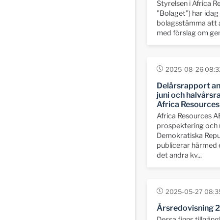
Styrelsen i Africa R
"Bolaget") har idag b
bolagsstämma att 
med förslag om gen
2025-08-26 08:3
Delårsrapport an
juni och halvårsra
Africa Resource
Africa Resources A
prospektering och u
Demokratiska Repu
publicerar härmed 
det andra kv...
2025-05-27 08:3
Årsredovisning 
Dessa finns tillgän