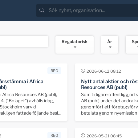
Regulatorisk
År
Sp
REG
2026-06-12 08:12
årsstämma i Africa
Nytt antal aktier och röst
bl)
Resources AB (publ)
Africa Resources AB (publ),
Som tidigare offentliggjort
 ("Bolaget") avhölls idag,
AB (publ) under det andra 
 i Stockholm varvid
genomfört ett företagsförv
kligen fattade följande besl...
betalats genom nyemission a
REG
5
2026-05-21 08:45