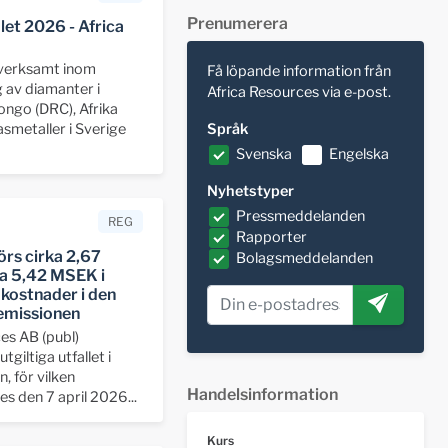
Prenumerera
let 2026 - Africa
 verksamt inom
Få löpande information från
 av diamanter i
Africa Resources via e-post.
ngo (DRC), Afrika
smetaller i Sverige
Språk
Svenska
Engelska
Nyhetstyper
Pressmeddelanden
REG
Rapporter
örs cirka 2,67
Bolagsmeddelanden
a 5,42 MSEK i
 kostnader i den
emissionen
es AB (publ)
utgiltiga utfallet i
, för vilken
Handelsinformation
s den 7 april 2026...
Kurs