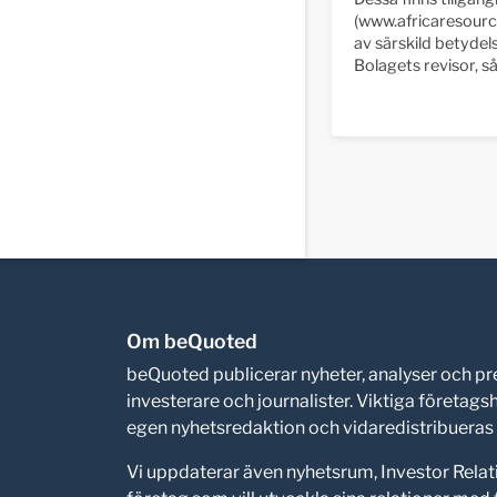
(www.africaresourc
av särskild betydels
Bolagets revisor, s
Om beQuoted
beQuoted publicerar nyheter, analyser och 
investerare och journalister. Viktiga företag
egen nyhetsredaktion och vidaredistribueras i
Vi uppdaterar även nyhetsrum, Investor Relat