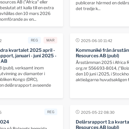
esources AB ("Africa" eller
publicerar härmed en delår
eslutat att kalla till en extra
det tredje k...
avhållas den 10 mars 2026
omförande av en...
REG
MAR
2
2025-06-10 11:42
dra kvartalet 2025 april -
Kommuniké från årsstäm
pport, januari - juni 2025 -
Resources AB (publ)
s AB
Årsstämman 2025 i Africa R
B (publ), verksamt inom
org.nr 556693-8014, ("Bolag
tvinning av diamanter i
den 10 juni i 2025, i Stockh
bliken Kongo (DRC),
aktieägarna huvudsakligen fa
en delårsrapport avseende
REG
5
2025-05-22 08:30
2024
Delårsrapport 1:a kvarta
Resources AB (publ)
gliga på Bolagets hemsida