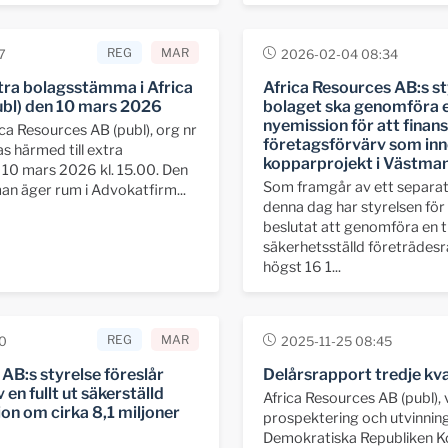
REG
MAR
7
2026-02-04 08:34
tra bolagsstämma i Africa
Africa Resources AB:s st
ubl) den 10 mars 2026
bolaget ska genomföra e
nyemission för att finans
ica Resources AB (publ), org nr
företagsförvärv som inne
s härmed till extra
kopparprojekt i Västma
10 mars 2026 kl. 15.00. Den
Som framgår av ett separa
n äger rum i Advokatfirm...
denna dag har styrelsen för
beslutat att genomföra en t
säkerhetsställd företrädes
högst 16 1...
REG
MAR
0
2025-11-25 08:45
AB:s styrelse föreslår
Delårsrapport tredje kv
n fullt ut säkerställd
Africa Resources AB (publ),
on om cirka 8,1 miljoner
prospektering och utvinning
Demokratiska Republiken K