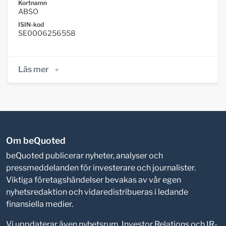
Kortnamn
ABSO
ISIN-kod
SE0006256558
Läs mer
Om beQuoted
beQuoted publicerar nyheter, analyser och
pressmeddelanden för investerare och journalister.
Viktiga företagshändelser bevakas av vår egen
nyhetsredaktion och vidaredistribueras i ledande
finansiella medier.
Vi uppdaterar även nyhetsrum, Investor Relations och IR-