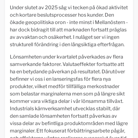
Under slutet av 2025 såg vi tecken på ökad aktivitet
och kortare beslutsprocesser hos kunder. Den
ökade geopolitiska oron - inte minst i Mellanöstern -
har dock bidragit till att marknaden fortsatt präglas
av avvaktan och osäkerhet. I nuläget ser vi ingen
strukturell förändring i den långsiktiga efterfrågan.
Lönsamheten under kvartalet påverkades av flera
samverkande faktorer. Valutaeffekter fortsatte att
ha en betydande påverkan på resultatet. Därutöver
befinner vi oss i en lanseringsfas för flera nya
produkter, vilket medför tillfälliga merkostnader
som belastar marginalerna men som på längre sikt
kommer vara viktiga delar i vår lönsamma tillväxt.
Industrials kärnverksamhet utvecklas stabilt, där
den samlade lönsamheten fortsatt påverkas av
vissa delar av befintliga produktområden med lägre
marginaler. Ett fokuserat förbättringsarbete pågår,