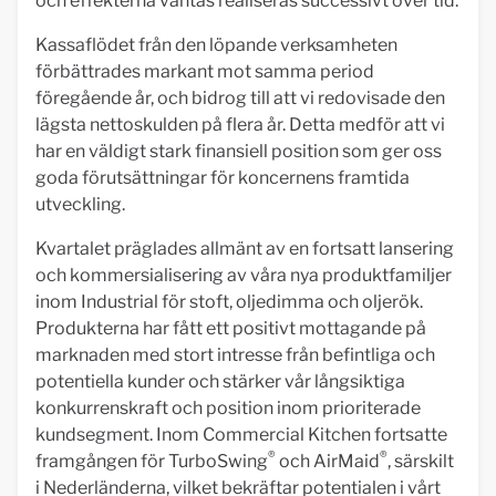
och effekterna väntas realiseras successivt över tid.
Kassaflödet från den löpande verksamheten
förbättrades markant mot samma period
föregående år, och bidrog till att vi redovisade den
lägsta nettoskulden på flera år. Detta medför att vi
har en väldigt stark finansiell position som ger oss
goda förutsättningar för koncernens framtida
utveckling.
Kvartalet präglades allmänt av en fortsatt lansering
och kommersialisering av våra nya produktfamiljer
inom Industrial för stoft, oljedimma och oljerök.
Produkterna har fått ett positivt mottagande på
marknaden med stort intresse från befintliga och
potentiella kunder och stärker vår långsiktiga
konkurrenskraft och position inom prioriterade
kundsegment. Inom Commercial Kitchen fortsatte
®
®
framgången för TurboSwing
och AirMaid
, särskilt
i Nederländerna, vilket bekräftar potentialen i vårt