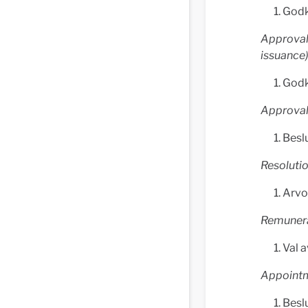
Godk
Approval 
issuance
Godk
Approval 
Besl
Resolutio
Arvod
Remunerat
Val a
Appointm
Besl