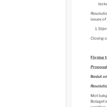
teck
Resolutio
issues of
Stäm
Closing o
Förslag ti
Proposal
Beslut o
Resolutio
Mot bakgr
Bolaget 