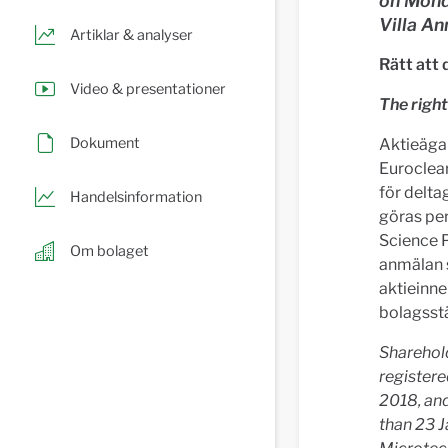
on Monda
Villa An
Artiklar & analyser
Rätt att
Video & presentationer
The right
Dokument
Aktieägar
Euroclear
för delt
Handelsinformation
göras per
Science P
Om bolaget
anmälan 
aktieinne
bolagss
Sharehol
registere
2018, and
than 23 J