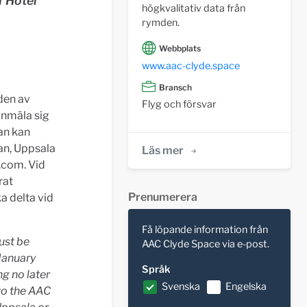
f Hotel
högkvalitativ data från
rymden.
Webbplats
www.aac-clyde.space
Bransch
den av
Flyg och försvar
anmäla sig
an kan
man, Uppsala
Läs mer
c.com
. Vid
rat
Prenumerera
a delta vid
Få löpande information från
ust be
AAC Clyde Space via e-post.
January
Språk
ing
no later
Svenska
Engelska
 to the AAC