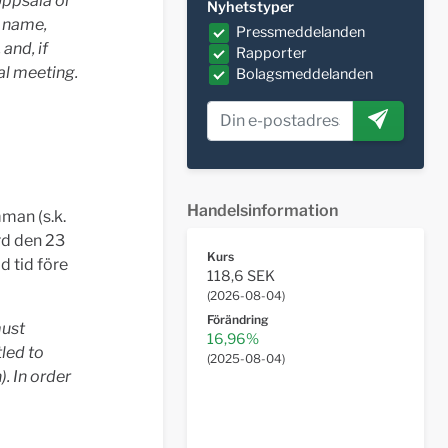
Uppsala or
Nyhetstyper
e name,
Pressmeddelanden
and, if
Rapporter
al meeting
.
Bolagsmeddelanden
Handelsinformation
mman (s.k.
rd den 23
Kurs
d tid före
118,6 SEK
(
2026-08-04
)
Förändring
must
16,96%
tled to
(
2025-08-04
)
. In order