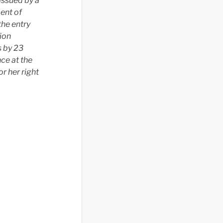
issued by a
ment of
the entry
tion
 by 23
ce at the
r her right