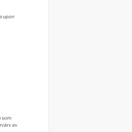
ve upon
) som
rvärv av