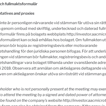
h fullmaktsformulär
tatives and proxies
nte är personligen närvarande vid stämman får utöva sin rätt
genom ombud med skriftlig, undertecknad och daterad fullm
formulär finns på bolagets webbplats http://investor.aacmic
formuläret kan också erhållas hos bolaget. Om fullmakten ut
person bör kopia av registreringsbevis eller motsvarande
tshandling för den juridiska personen bifogas. För att underl
ngen vid stämman bör fullmakter, registreringsbevis och and
etshandlingar vara bolaget tillhanda under ovanstående adre
ri 2018. Observera att anmälan om aktieägares deltagande 
även om aktieägaren önskar utöva sin rösträtt vid stämman 
holder who is not personally present at the meeting may exer
 to attend the meeting by a signed and dated power of attorne
 be found on the company's website http://investor.aacmicro