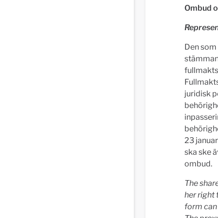
Ombud oc
Represen
Den som i
stämman 
fullmakts
Fullmakts
juridisk 
behörighe
inpasseri
behörigh
23 janua
ska ske 
ombud.
The share
her right
form can