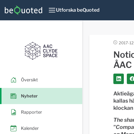
Utforska beQuoted
2017-12
Notic
ÅAC 
Översikt
Aktieäg
Nyheter
kallas 
klockan 
Rapporter
The sha
"Compa
Kalender