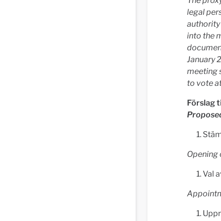
The proxy
legal per
authority
into the 
document
January 2
meeting s
to vote a
Förslag t
Propose
Stä
Opening 
Val 
Appointm
Uppr