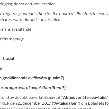
ningsoptioner och konvertibler
n regarding authorisation for the board of directors to resol
 shares, warrants and convertibles
mans avslutande
f the meeting
ll beslut
s
m godkännande av förvärv (punkt 7)
n on approval of acquisition (item 7)
und av det aktieöverlåtelseavtal (
"Aktieöverlåtelseavtalet"
ingick den 21 december 2017 (
"Avtalsdagen"
) om Bolagets fö