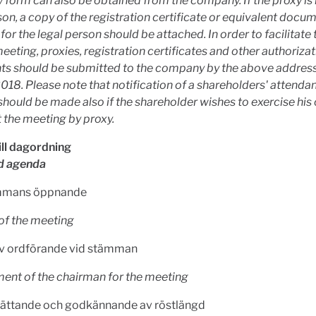
 form can also be obtained from the company. If the proxy is 
son, a copy of the registration certificate or equivalent docu
 for the legal person should be attached. In order to facilitate 
meeting, proxies, registration certificates and other authoriza
s should be submitted to the company by the above address
018. Please note that notification of a shareholders' attendan
hould be made also if the shareholder wishes to exercise his o
t the meeting by proxy.
ill dagordning
d agenda
mmans öppnande
of the meeting
av ordförande vid stämman
ent of the chairman for the meeting
ättande och godkännande av röstlängd