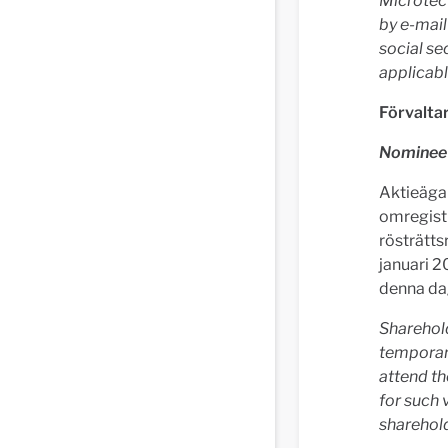
Microtec 
by e-mail
social se
applicabl
Förvalta
Nominee 
Aktieägar
omregistr
rösträtts
januari 2
denna da
Sharehol
temporari
attend th
for such 
sharehold