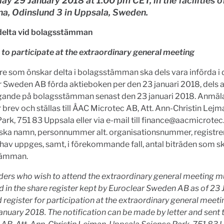
y 29 January 2018 at 1.00 pm CET, in the facilities o
na, Odinslund 3 in Uppsala, Sweden.
 delta vid bolagsstämman
 to participate at the extraordinary general meeting
e som önskar delta i bolagsstämman ska dels vara införda i 
 Sweden AB förda aktieboken per den 23 januari 2018, dels 
agande på bolagsstämman senast den 23 januari 2018. Anmäl
 brev och ställas till ÅAC Microtec AB, Att. Ann-Christin Lej
ark, 751 83 Uppsala eller via e-mail till
finance@aacmicrote
ska namn, personnummer alt. organisationsnummer, registre
hav uppges, samt, i förekommande fall, antal biträden som sk
tämman.
ders who wish to attend the
extraordinary general meeting
m
d in the share register kept
by Euroclear Sweden AB as of 23 
 register for participation at the
extraordinary general meet
anuary 2018. The notification can be made by letter and sent