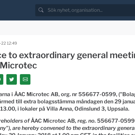
-22 12:49
e to extraordinary general meeti
Microtec
arna i ÅAC Microtec AB, org. nr 556677-0599, ("
Bola
härmed till extra bolagsstämma måndagen den 29 janu
13.00, i lokaler på Villa Anna, Odinslund 3, Uppsala.
reholders of
ÅAC Microtec AB
, reg. no.
556677-059
ny"
), are hereby convened to the extraordinary gener