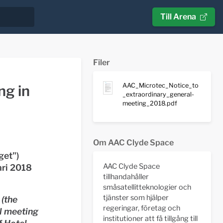
Till Arena
Filer
AAC_Microtec_Notice_to
ng in
_extraordinary_general-
meeting_2018.pdf
Om AAC Clyde Space
get
")
AAC Clyde Space
ari 2018
tillhandahåller
småsatellitteknologier och
tjänster som hjälper
9
(the
regeringar, företag och
al meeting
institutioner att få tillgång till