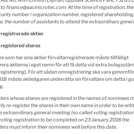
AB, Att. Ann-Christin Lejman, Uppsala Science Park, 751 83 
 to
finance@aacmicrotec.com
. At the time of registration, th
curity number / organization number, registered shareholding, 
e, the number of assistants to attend the
extraordinary gener
rregistrerade aktier
registered shares
e som har sina aktier förvaltarregistrerade måste tillfälligt
era aktierna i eget namn för att få delta vid extra bolagsstä
registrering). För att sådan omregistrering ska vara genomfö
018 måste aktieägaren underrätta sin förvaltare om detta i go
g.
ders whose shares are registered in the names of nominees 
ly re-register the shares in their own name in order to be enti
e extraordinary general meeting (so called voting registration)
voting registration to be completed on
23 January
2018
the
ers must inform their nominees well before this date.