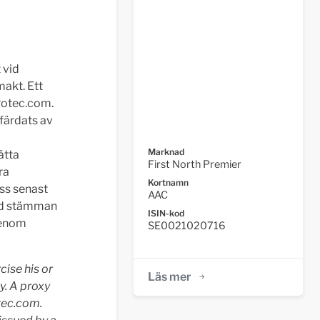
 vid
akt. Ett
rotec.com.
färdats av
Marknad
ätta
First North Premier
ra
Kortnamn
ss senast
AAC
vid stämman
ISIN-kod
genom
SE0021020716
cise his or
Läs mer
y. A proxy
tec.com.