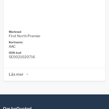
Marknad
First North Premier
Kortnamn
AAC
ISIN-kod
SE0021020716
Läs mer
Om beQuoted