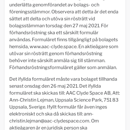
underlätta genomförandet av bolags- och
föreningsstämmor. Observera att detta är det enda
sättet att delta och utöva sin rösträtt vid
bolagsstämman torsdag den 27 maj 2021. För
förhandsröstning ska ett särskilt formulär
användas. Formuläret finns tillgängligt på bolagets
hemsida, www.aac-clyde.space. En aktieägare som
utövar sin rösträtt genom förhandsröstning
behöver inte särskilt anmäla sig till stämman.
Förhandsröstningsformuläret gäller som anmälan.
Det ifyllda formuläret måste vara bolaget tillhanda
senast onsdag den 26 maj 2021. Det ifyllda
formuläret ska skickas till: AAC Clyde Space AB, Att:
Ann-Christin Lejman, Uppsala Science Park, 751 83
Uppsala, Sverige. Ifyllt formulär får även inges
elektroniskt och ska då skickas till:
ann-
christin.lejman@aac-clydespace.com
. Om
aktieägaren är en juridisk person ska