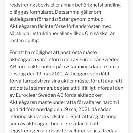
registreringsbevis eller annan behörighetshandling
biläggas formuläret. Detsamma gäller om
aktieägaren förhandsröstar genom ombud.
Aktieägaren får inte förse förhandsrösten med
särskilda instruktioner eller villkor. Om så sker är
rösten ogiltig.
För att ha möjlighet att poströsta måste
aktieägaren vara införd i den av Euroclear Sweden
AB förda aktieboken på avstämningsdagen som är
onsdag den 19 maj 2021. Aktieägare som låtit
förvaltarregistrera sina aktier måste, för att äga rätt
att delta i stämman, begära att tillfälligt införas i den
av Euroclear Sweden AB förda aktieboken.
Aktieägaren måste underrätta förvaltaren härom i
god tid före onsdag den 19 maj 2021, då sådan
införing ska vara verkställd. Rösträttsregistrering
som av aktieägare begärts i sådan tid att
registreringen gjorts av förvaltaren senast fredag