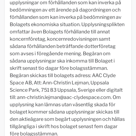
upplysningar om förhållanden som kan inverka på
bedömningen av ett ärende på dagordningen och
förhållanden som kan inverka på bedömningen av
Bolagets ekonomiska situation. Upplysningsplikten
omfattar även Bolagets förhållande till annat
koncernföretag, koncernredovisningen samt
sådana förhållanden beträffande dotterföretag
som avses i föregående mening. Begäran om
sådana upplysningar ska inkomma till Bolaget i
skrift senast tio dagar före bolagsstämman.
Begäran skickas till bolagets adress: AAC Clyde
Space AB, Att: Ann-Christin Lejman, Uppsala
Science Park, 751 83 Uppsala, Sverige eller digitalt
till:
ann-christin.lejman@aac-clydespace.com
. Om
upplysning kan lämnas utan väsentlig skada för
bolaget kommer sådana upplysningar skickas till
den aktieägare som begärt upplysningen och hållas
tillgängliga i skrift hos bolaget senast fem dagar
före bolagsstämman.