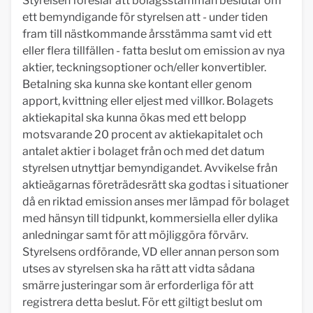
Styrelsen föreslår att bolagsstämman beslutar om
ett bemyndigande för styrelsen att - under tiden
fram till nästkommande årsstämma samt vid ett
eller flera tillfällen - fatta beslut om emission av nya
aktier, teckningsoptioner och/eller konvertibler.
Betalning ska kunna ske kontant eller genom
apport, kvittning eller eljest med villkor. Bolagets
aktiekapital ska kunna ökas med ett belopp
motsvarande 20 procent av aktiekapitalet och
antalet aktier i bolaget från och med det datum
styrelsen utnyttjar bemyndigandet. Avvikelse från
aktieägarnas företrädesrätt ska godtas i situationer
då en riktad emission anses mer lämpad för bolaget
med hänsyn till tidpunkt, kommersiella eller dylika
anledningar samt för att möjliggöra förvärv.
Styrelsens ordförande, VD eller annan person som
utses av styrelsen ska ha rätt att vidta sådana
smärre justeringar som är erforderliga för att
registrera detta beslut. För ett giltigt beslut om