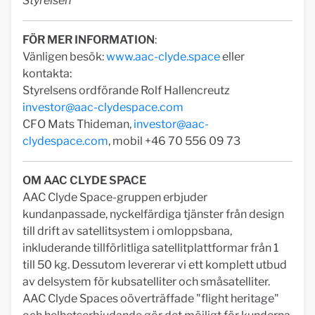
Styrelsen
FÖR MER INFORMATION
:
Vänligen besök:
www.aac-clyde.space
eller
kontakta:
Styrelsens ordförande Rolf Hallencreutz
investor@aac-clydespace.com
CFO Mats Thideman,
investor@aac-
clydespace.com
, mobil +46 70 556 09 73
OM AAC CLYDE SPACE
AAC Clyde Space-gruppen erbjuder
kundanpassade, nyckelfärdiga tjänster från design
till drift av satellitsystem i omloppsbana,
inkluderande tillförlitliga satellitplattformar från 1
till 50 kg. Dessutom levererar vi ett komplett utbud
av delsystem för kubsatelliter och småsatelliter.
AAC Clyde Spaces oöverträffade "flight heritage"