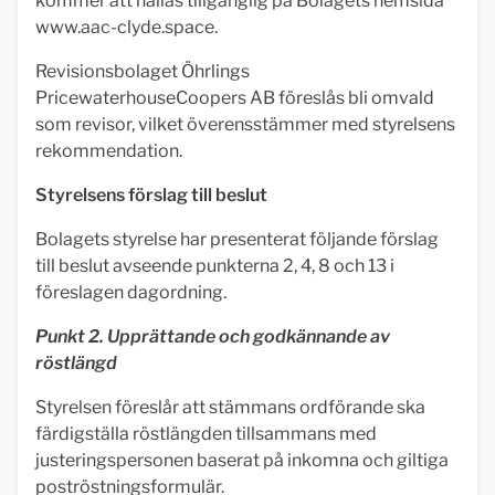
kommer att hållas tillgänglig på Bolagets hemsida
www.aac-clyde.space.
Revisionsbolaget Öhrlings
PricewaterhouseCoopers AB föreslås bli omvald
som revisor, vilket överensstämmer med styrelsens
rekommendation.
Styrelsens förslag till beslut
Bolagets styrelse har presenterat följande förslag
till beslut avseende punkterna 2, 4, 8 och 13 i
föreslagen dagordning.
Punkt 2. Upprättande och godkännande av
röstlängd
Styrelsen föreslår att stämmans ordförande ska
färdigställa röstlängden tillsammans med
justeringspersonen baserat på inkomna och giltiga
poströstningsformulär.