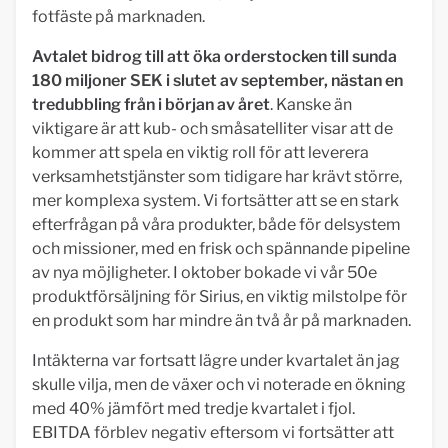
fotfäste på marknaden.
Avtalet bidrog till att öka orderstocken till sunda
180 miljoner SEK i slutet av september, nästan en
tredubbling från i början av året
. Kanske än
viktigare är att kub- och småsatelliter visar att de
kommer att spela en viktig roll för att leverera
verksamhetstjänster som tidigare har krävt större,
mer komplexa system. Vi fortsätter att se en stark
efterfrågan på våra produkter, både för delsystem
och missioner, med en frisk och spännande pipeline
av nya möjligheter. I oktober bokade vi vår 50e
produktförsäljning för Sirius, en viktig milstolpe för
en produkt som har mindre än två år på marknaden.
Intäkterna var fortsatt lägre under kvartalet än jag
skulle vilja, men de växer och vi noterade en ökning
med 40% jämfört med tredje kvartalet i fjol.
EBITDA förblev negativ eftersom vi fortsätter att