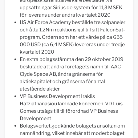
europeisk satellittillverkare beställde två
uppsättningar Sirius delsystem för 11,3 MSEK
för leverans under andra kvartalet 2020
US Air Force Academy beställde tre solpaneler
och åtta 1,2Nm reaktionshjul till sitt FalconSat-
program. Ordern som har ett värde på ca 655
000 USD (ca 6,4 MSEK) levereras under tredje
kvartalet 2020
En extra bolagsstämma den 29 oktober 2019
beslutade att ändra företagets namn till AAC
Clyde Space AB, ändra gränserna för
aktiekapitalet och gränserna för antal
utestående aktier
VP Business Development Iraklis
Hatziathanasiou lämnade koncernen. VD Luis
Gomes utsågs till tillförordnad VP Business
Development
Bolagsverket godkände bolagets ansökan om
namnändring, vilket innebär att moderbolaget