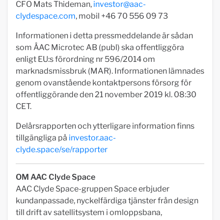
CFO Mats Thideman,
investor@aac-
clydespace.com
, mobil +46 70 556 09 73
Informationen i detta pressmeddelande är sådan
som ÅAC Microtec AB (publ) ska offentliggöra
enligt EU:s förordning nr 596/2014 om
marknadsmissbruk (MAR). Informationen lämnades
genom ovanstående kontaktpersons försorg för
offentliggörande den 21 november 2019 kl. 08:30
CET.
Delårsrapporten och ytterligare information finns
tillgängliga på
investor.aac-
clyde.space/se/rapporter
OM AAC Clyde Space
AAC Clyde Space-gruppen Space erbjuder
kundanpassade, nyckelfärdiga tjänster från design
till drift av satellitsystem i omloppsbana,