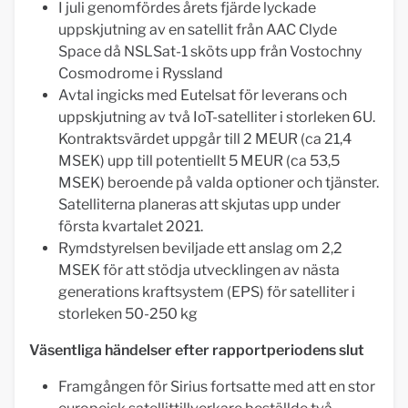
I juli genomfördes årets fjärde lyckade
uppskjutning av en satellit från AAC Clyde
Space då NSLSat-1 sköts upp från Vostochny
Cosmodrome i Ryssland
Avtal ingicks med Eutelsat för leverans och
uppskjutning av två IoT-satelliter i storleken 6U.
Kontraktsvärdet uppgår till 2 MEUR (ca 21,4
MSEK) upp till potentiellt 5 MEUR (ca 53,5
MSEK) beroende på valda optioner och tjänster.
Satelliterna planeras att skjutas upp under
första kvartalet 2021.
Rymdstyrelsen beviljade ett anslag om 2,2
MSEK för att stödja utvecklingen av nästa
generations kraftsystem (EPS) för satelliter i
storleken 50-250 kg
Väsentliga händelser efter rapportperiodens slut
Framgången för Sirius fortsatte med att en stor