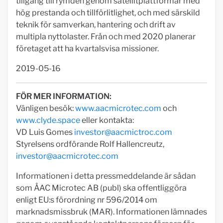
tillgång till rymden genom satellitplattformar med
hög prestanda och tillförlitlighet, och med särskild
teknik för samverkan, hantering och drift av
multipla nyttolaster. Från och med 2020 planerar
företaget att ha kvartalsvisa missioner.
2019-05-16
FÖR MER INFORMATION:
Vänligen besök:
www.aacmicrotec.com
och
www.clyde.space
eller kontakta:
VD Luis Gomes
investor@aacmictroc.com
Styrelsens ordförande Rolf Hallencreutz,
investor@aacmicrotec.com
Informationen i detta pressmeddelande är sådan
som ÅAC Microtec AB (publ) ska offentliggöra
enligt EU:s förordning nr 596/2014 om
marknadsmissbruk (MAR). Informationen lämnades