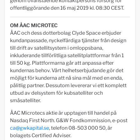
genom ovanstående kontaktpersons försorg för
offentliggörande den 16 maj 2019 kl. 08:30 CEST.
OM ÅAC MICROTEC
ÅAC och dess dotterbolag Clyde Space erbjuder
kundanpassade, nyckelfärdiga tjänster från design
till drift av satellitsystem i omloppsbana,
inkluderande tillförlitliga satellitplattformar från 1
till 50 kg. Plattformarna går att anpassa efter
kundernas behov. Vårt helhetserbjudande gör det
möjligt för kunderna att nå sina mål med en enda,
pålitlig partner. Dessutom levererar vi ett komplett
utbud av delsystem för kubsatelliter och
småsatelliter.
ÅAC Microtecs aktie är upptagen till handel på
Nasdaq First North. G&W Fondkommission, e-post
ca@gwkapital.se
, telefon 08-503 000 50, är
bolagets Certified Adviser.