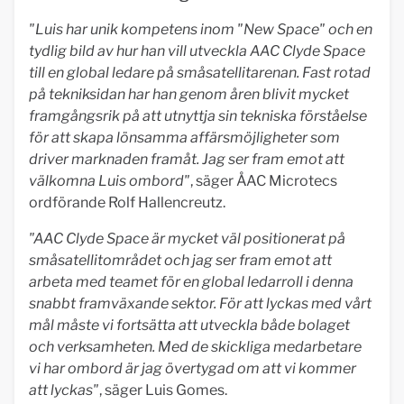
"Luis har unik kompetens inom "New Space" och en
tydlig bild av hur han vill utveckla AAC Clyde Space
till en global ledare på småsatellitarenan. Fast rotad
på tekniksidan har han genom åren blivit mycket
framgångsrik på att utnyttja sin tekniska förståelse
för att skapa lönsamma affärsmöjligheter som
driver marknaden framåt. Jag ser fram emot att
välkomna Luis ombord"
, säger ÅAC Microtecs
ordförande Rolf Hallencreutz.
"AAC Clyde Space är mycket väl positionerat på
småsatellitområdet och jag ser fram emot att
arbeta med teamet för en global ledarroll i denna
snabbt framväxande sektor. För att lyckas med vårt
mål måste vi fortsätta att utveckla både bolaget
och verksamheten. Med de skickliga medarbetare
vi har ombord är jag övertygad om att vi kommer
att lyckas"
, säger Luis Gomes.