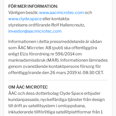
FÖR MER INFORMATION:
Vänligen besök:
www.aacmicrotec.com
och
www.clyde.space
eller kontakta:
styrelsens ordförande Rolf Hallencreutz,
investor@aacmicrotec.com
Informationen i detta pressmeddelande är sådan
som ÅAC Microtec AB (publ) ska offentliggöra
enligt EU:s förordning nr 596/2014 om
marknadsmissbruk (MAR). Informationen lämnades
genom ovanstående kontaktpersons försorg för
offentliggörande den 26 mars 2019 kl. 08:30 CET.
OM ÅAC MICROTEC
ÅAC och dess dotterbolag Clyde Space erbjuder
kundanpassade, nyckelfärdiga tjänster från design
till drift av satellitsystem i omloppsbana,
inkluderande tillförlitliga satellitplattformar från 1