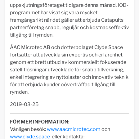
uppskjutningsföretaget tidigare denna månad. IOD-
programmet har visat sig vara mycket
framgångsrikt när det gäller att erbjuda Catapults
partnerföretag snabb, reguljär och kostnadseffektiv
tillgång till rymden.
ÅAC Microtec AB och dotterbolaget Clyde Space
fortsätter att utveckla sin expertis och erfarenhet
genom ett brett utbud av kommersiellt fokuserade
satellitlösningar utvecklade för snabb tillverkning,
enkel integrering av nyttolaster och innovativ teknik
för att erbjuda kunder oöverträffad tillgång till
rymden.
2019-03-25
FÖR MER INFORMATION:
Vänligen besök:
www.aacmicrotec.com
och
www.clyde.space
eller kontakta: