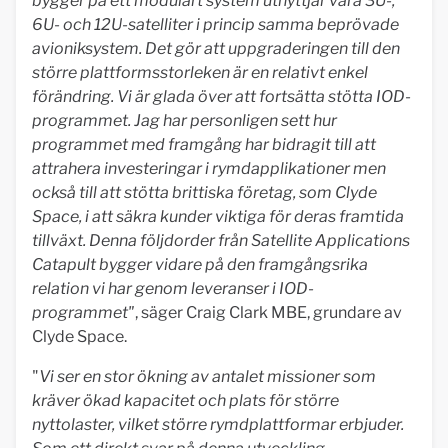
bygger på ett modulärt system utnyttjar våra 3U-,
6U- och 12U-satelliter i princip samma beprövade
avioniksystem. Det gör att uppgraderingen till den
större plattformsstorleken är en relativt enkel
förändring. Vi är glada över att fortsätta stötta IOD-
programmet. Jag har personligen sett hur
programmet med framgång har bidragit till att
attrahera investeringar i rymdapplikationer men
också till att stötta brittiska företag, som Clyde
Space, i att säkra kunder viktiga för deras framtida
tillväxt. Denna följdorder från Satellite Applications
Catapult bygger vidare på den framgångsrika
relation vi har genom leveranser i IOD-
programmet"
, säger Craig Clark MBE, grundare av
Clyde Space.
"
Vi ser en stor ökning av antalet missioner som
kräver ökad kapacitet och plats för större
nyttolaster, vilket större rymdplattformar erbjuder.