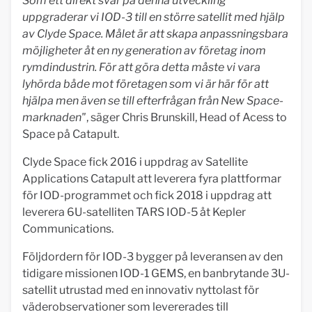
Som ett direkt svar på denna utveckling
uppgraderar vi IOD-3 till en större satellit med hjälp
av Clyde Space. Målet är att skapa anpassningsbara
möjligheter åt en ny generation av företag inom
rymdindustrin. För att göra detta måste vi vara
lyhörda både mot företagen som vi är här för att
hjälpa men även se till efterfrågan från New Space-
marknaden"
, säger Chris Brunskill, Head of Acess to
Space på Catapult.
Clyde Space fick 2016 i uppdrag av Satellite
Applications Catapult att leverera fyra plattformar
för IOD-programmet och fick 2018 i uppdrag att
leverera 6U-satelliten TARS IOD-5 åt Kepler
Communications.
Följdordern för IOD-3 bygger på leveransen av den
tidigare missionen IOD-1 GEMS, en banbrytande 3U-
satellit utrustad med en innovativ nyttolast för
väderobservationer som levererades till