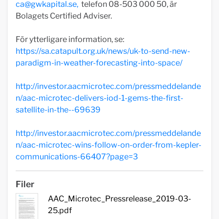
ca@gwkapital.se
,
telefon 08-503 000 50, är
Bolagets Certified Adviser.
För ytterligare information, se:
https://sa.catapult.org.uk/news/uk-to-send-new-
paradigm-in-weather-forecasting-into-space/
http://investor.aacmicrotec.com/pressmeddelande
n/aac-microtec-delivers-iod-1-gems-the-first-
satellite-in-the--69639
http://investor.aacmicrotec.com/pressmeddelande
n/aac-microtec-wins-follow-on-order-from-kepler-
communications-66407?page=3
Filer
AAC_Microtec_Pressrelease_2019-03-
25.pdf