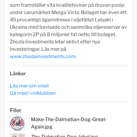
som framställer vita kvalitetsviner på druvan posip
under varumärket Merga Victa. Bolaget har även ett
45 procentigt ägarintresse i oljefältet Lelyaki i
Ukraina med bevisade och sannolika oljereserver av
kategorin 2P på 8 miljoner fat netto till bolaget.
Zhoda Investments letar aktivt efter nya
investeringar. Läs mer på
www.zhodainvestments.com
.
Länkar
Läs mer om vinet
Gå med i vinklubben
Filer
Make-The-Dalmatian-Dog-Great-
Again.jpg
The-Dalmatian-Dog-label.jpg