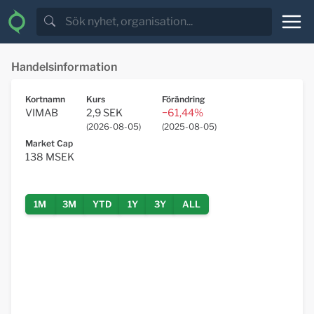
Handelsinformation
Kortnamn
Kurs
Förändring
VIMAB
2,9 SEK
−61,44%
(
2026-08-05
)
(
2025-08-05
)
Market Cap
138
MSEK
1M
3M
YTD
1Y
3Y
ALL