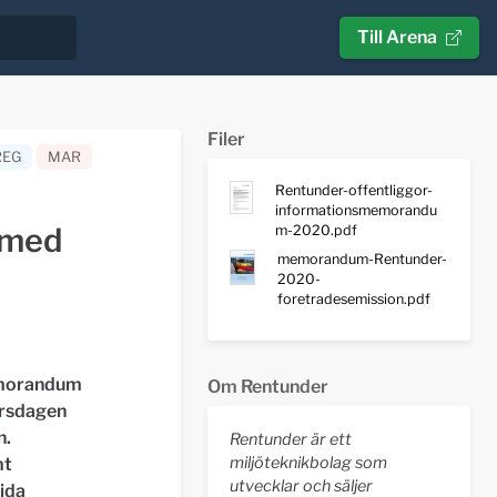
Till Arena
Filer
REG
MAR
Rentunder-offentliggor-
informationsmemorandu
 med
m-2020.pdf
memorandum-Rentunder-
2020-
foretradesemission.pdf
memorandum
Om Rentunder
orsdagen
n.
Rentunder är ett
miljöteknikbolag som
mt
utvecklar och säljer
ida