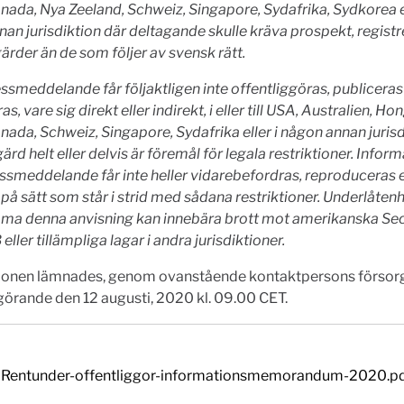
nada, Nya Zeeland, Schweiz, Singapore, Sydafrika, Sydkorea el
an jurisdiktion där deltagande skulle kräva prospekt, registre
ärder än de som följer av svensk rätt.
ssmeddelande får följaktligen inte offentliggöras, publiceras 
as, vare sig direkt eller indirekt, i eller till USA, Australien, H
nada, Schweiz, Singapore, Sydafrika eller i någon annan jurisd
ärd helt eller delvis är föremål för legala restriktioner. Inform
ssmeddelande får inte heller vidarebefordras, reproduceras e
på sätt som står i strid med sådana restriktioner. Underlåtenh
ma denna anvisning kan innebära brott mot amerikanska Secu
eller tillämpliga lagar i andra jurisdiktioner.
ionen lämnades, genom ovanstående kontaktpersons försorg
görande den 12 augusti, 2020 kl. 09.00 CET.
Rentunder-offentliggor-informationsmemorandum-2020.p