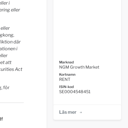
ler i
ring eller
eller
ongkong,
iktion där
ationen i
ller
et att
Marknad
NGM Growth Market
rities Act
Kortnamn
RENT
ISIN-kod
, för
SE0004548451
Läs mer
df