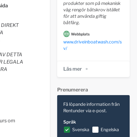
produkter som på mekanisk
sida
väg rengör båtskrov istället
för att använda giftig
båtfärg.
 DIREKT
YA
Webbplats
,
www.driveinboatwash.com/s
v/
AV DETTA
R LEGALA
Läs mer
DRA
Prenumerera
Få löpande information från
Rentunder via e-post.
skurs om
Språk
Svenska
Engelska