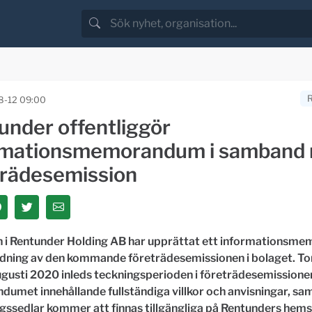
8-12 09:00
under offentliggör
rmationsmemorandum i samband
trädesemission
n i Rentunder Holding AB har upprättat ett informations
dning av den kommande företrädesemissionen i bolaget. T
ugusti 2020 inleds teckningsperioden i företrädesemissione
umet innehållande fullständiga villkor och anvisningar, sa
gssedlar kommer att finnas tillgängliga på Rentunders hems