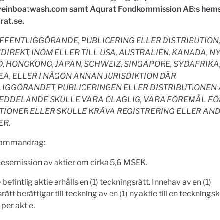
einboatwash.com samt Aqurat Fondkommission AB:s hem
at.se.
OFFENTLIGGÖRANDE, PUBLICERING ELLER DISTRIBUTION,
NDIREKT, INOM ELLER TILL USA, AUSTRALIEN, KANADA, N
, HONGKONG, JAPAN, SCHWEIZ, SINGAPORE, SYDAFRIKA
A, ELLER I NÅGON ANNAN JURISDIKTION DÄR
IGGÖRANDET, PUBLICERINGEN ELLER DISTRIBUTIONEN 
EDDELANDE SKULLE VARA OLAGLIG, VARA FÖREMÅL FÖ
TIONER ELLER SKULLE KRÄVA REGISTRERING ELLER AN
ER.
 sammandrag:
desemission av aktier om cirka 5,6 MSEK.
e befintlig aktie erhålls en (1) teckningsrätt. Innehav av en (1)
rätt berättigar till teckning av en (1) ny aktie till en teckning
per aktie.