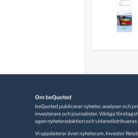
Om beQuoted
beQuoted publicerar nyheter, analyser och 
investerare och journalister. Viktiga företag
egen nyhetsredaktion och vidaredistribueras i
Vi uppdaterar även nyhetsrum, Investor Relat