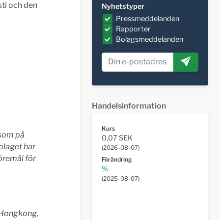
ti och den
Nyhetstyper
Pressmeddelanden
Rapporter
Bolagsmeddelanden
Handelsinformation
Kurs
 som på
0,07 SEK
olaget har
(
2026-08-07
)
öremål för
Förändring
%
(
2025-08-07
)
, Hongkong,