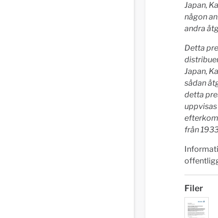
Japan, Ka
någon ann
andra åtg
Detta pre
distribuer
Japan, Ka
sådan åtg
detta pre
uppvisas 
efterkom
från 1933 
Informat
offentlig
Filer