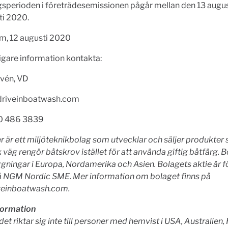
gsperioden i företrädesemissionen pågår mellan den 13 augus
ti 2020.
m, 12 augusti 2020
ligare information kontakta:
lvén, VD
driveinboatwash.com
0 486 3839
 är ett miljöteknikbolag som utvecklar och säljer produkter
väg rengör båtskrov istället för att använda giftig båtfärg. B
ggningar i Europa, Nordamerika och Asien. Bolagets aktie är f
å NGM Nordic SME. Mer information om bolaget finns på
einboatwash.com.
nformation
et riktar sig inte till personer med hemvist i USA, Australien