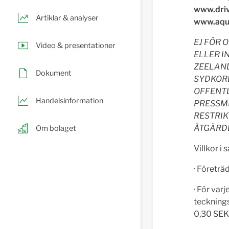
www.driv
Artiklar & analyser
www.aqur
EJ FÖR 
Video & presentationer
ELLER I
ZEELAND
Dokument
SYDKORE
OFFENTL
Handelsinformation
PRESSM
RESTRIK
ÅTGÄRD
Om bolaget
Villkor i
· Företrä
· För varj
tecknings
0,30 SEK 