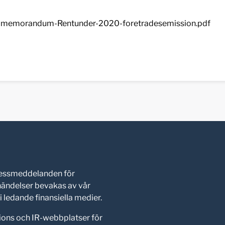
memorandum-Rentunder-2020-foretradesemission.pdf
pressmeddelanden för
shändelser bevakas av vår
 ledande finansiella medier.
ions och IR-webbplatser för