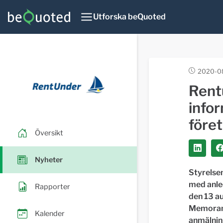
Utforska beQuoted
2020-0
Rent
info
före
Översikt
Nyheter
Styrelse
med anle
Rapporter
den 13 a
Memorand
Kalender
anmälnin