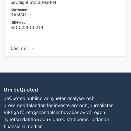
Spotlight Stock Market
Kortnamn
RAMSH
ISIN-kod
SE0022600219
Läs mer
Om beQuoted
beQuoted publicerar nyheter, analyser och
pressmeddelanden för investerare och journalister.
Viktiga företagshändelser bevakas av vår egen
nyhetsredaktion och vidaredistribueras i ledande
finansiella medier.