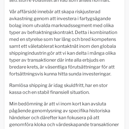
sett större volatilitet än vad som anses normalt.
Vår affärsidé innebär att skapa riskjusterad
avkastning genom att investera i fartygsägande
bolag inom utvalda marknadssegment med olika
typer av befraktningskontrakt. Detta i kombination
med en styrelse som har lång och bred kompetens
samt ett väletablerat kontaktnät inom den globala
shippingindustrin gör att vi kan delta i många olika
typer av transaktioner där inte alla erbjuds en
bredare krets, är väsentliga förutsättningar för att
fortsättningsvis kunna hitta sunda investeringar.
Ramlösa shipping är idag skuldfritt, har en stor
kassa och en stabil finansiell situation.
Min bedömning är att vi inom kort kan avsluta
pågående genomlysning av specifika historiska
händelser och därefter kan fokusera på att
genomföra kloka och värdeskapande transaktioner