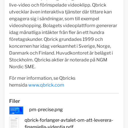
live-video och förinspelade videoklipp. Qbrick
utvecklar även interaktiva tjänster där tittare kan
engagera sig i sändningar, som till exempel
videoshopping. Bolagets videoplattform genererar
idag månatliga intäkter från fler än ett hundra
företagskunder. Qbrick grundades 1999 och
koncernen har idag verksamhet i Sverige, Norge,
Danmark och Finland. Huvudkontoret är beläget i
Stockholm. Qbricks aktier är noterade på NGM
Nordic SME.
För mer information, se Qbricks
hemsida
www.qbrick.com
Filer
pm-precise.png
qbrick-forlanger-avtalet-om-att-leverera-
finansiella-videotja.pdf