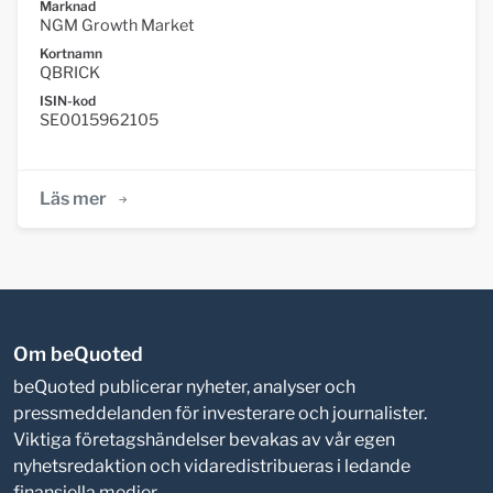
Marknad
NGM Growth Market
Kortnamn
QBRICK
ISIN-kod
SE0015962105
Läs mer
Om beQuoted
beQuoted publicerar nyheter, analyser och
pressmeddelanden för investerare och journalister.
Viktiga företagshändelser bevakas av vår egen
nyhetsredaktion och vidaredistribueras i ledande
finansiella medier.