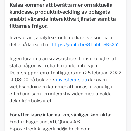
Kaisa kommer att berätta mer om aktuella
kundcase, produktutveckling av bolagets
snabbt växande interaktiva tjänster samt ta
tittarnas frågor.
Investerare, analytiker och media är välkomna att
delta på länken här:
https://youtu.be/8LubILSRsXY
Ingen föranmälan krävs och det finns möjlighet att
ställa frågor live i chatten under intervjun.
Delårsrapporten offentliggörs den 25 februari 2022
kl. 08:00 på bolagets
investerarsida
där även
webbsändningen kommer att finnas tillgänglig i
efterhand samt en interaktiv video med utvalda
delar från bokslutet.
För ytterligare information, vänligen kontakta:
Fredrik Fagerlund, VD, Qbrick AB
E-post:
fredrik.fagerlund@qbrick.com