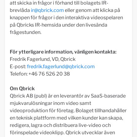
att skicka in frågor i förhand till bolagets IR-
brevlåda
ir@qbrick.com
eller genom att klicka på
knappen för frågor i den interaktiva videospelaren
på Qbricks IR-hemsida under den livesända
frågestunden.
För ytterligare information, vänligen kontakta:
Fredrik Fagerlund, VD, Qbrick
E-post:
fredrik.fagerlund@qbrick.com
Telefon: +46 76 526 20 38
Om Qbrick
Qbrick AB (publ) är en leverantör av SaaS-baserade
mjukvarulösningar inom video samt
videoproduktion för företag. Bolaget tillhandahåller
en teknisk plattform med vilken kunder kan skapa,
redigera, lagra och distribuera live-video och
förinspelade videoklipp. Qbrick utvecklar även