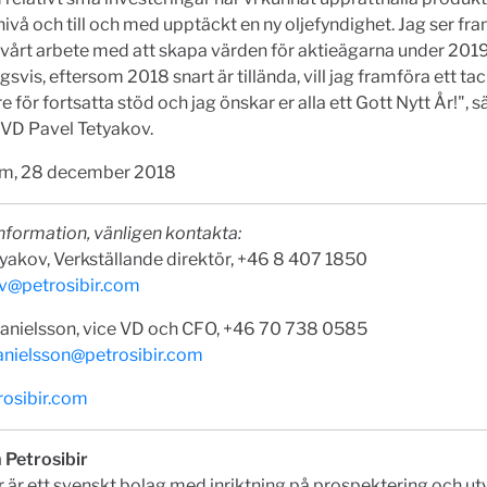
 nivå och till och med upptäckt en ny oljefyndighet. Jag ser fr
 vårt arbete med att skapa värden för aktieägarna under 2019
gsvis, eftersom 2018 snart är tillända, vill jag framföra ett ta
e för fortsatta stöd och jag önskar er alla ett Gott Nytt År!", 
 VD Pavel Tetyakov.
m, 28 december 2018
nformation, vänligen kontakta:
yakov, Verkställande direktör, +46 8 407 1850
v@petrosibir.com
anielsson, vice VD och CFO, +46 70 738 0585
anielsson@petrosibir.com
osibir.com
 Petrosibir
r är ett svenskt bolag med inriktning på prospektering och ut