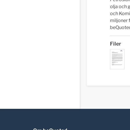
olja och 
och Komi.
miljoner 
beQuoted
Filer