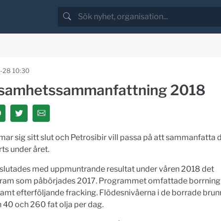
-28 10:30
samhetssammanfattning 2018
ar sig sitt slut och Petrosibir vill passa på att sammanfatta 
ts under året.
vslutades med uppmuntrande resultat under våren 2018 det
ram som påbörjades 2017. Programmet omfattade borrning 
amt efterföljande fracking. Flödesnivåerna i de borrade brun
 40 och 260 fat olja per dag.