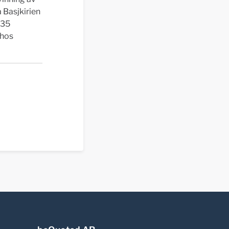
a Basjkirien
 35
 hos