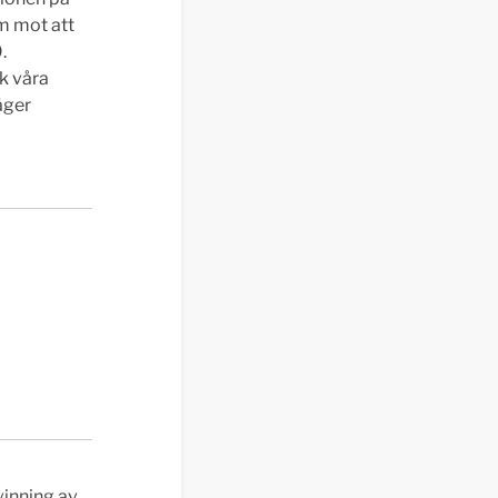
am mot att
.
ck våra
säger
vinning av