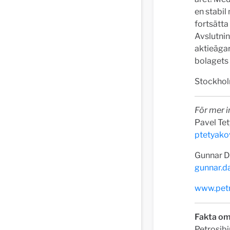
en stabil
fortsätta
Avslutnin
aktieägar
bolagets
Stockhol
För mer i
Pavel Tet
ptetyako
Gunnar D
gunnar.d
www.petr
Fakta om
Petrosibi