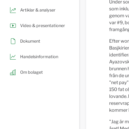
Under so
som inklu
Artiklar & analyser
genom va
var #9, b
Video & presentationer
framgångs
Efter wor
Dokument
Basjkirie
identifie
Handelsinformation
Ayazovsk
brunnen 
Om bolaget
från de u
"net pay"
150 fat o
lovande. 
reservrap
kommer b
"Jag är m
året! Med