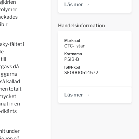
jkirien
Läs mer
svolymer
rackades
ibir
Handelsinformation
Marknad
ky-fältet i
OTC-listan
de
Kortnamn
ill
PSIB-B
rgavs då
ISIN-kod
SE0000514572
oggarna
 så kallad
nen totalt
Läs mer
r mycket
nat in en
godkänts
mit under
tionen på