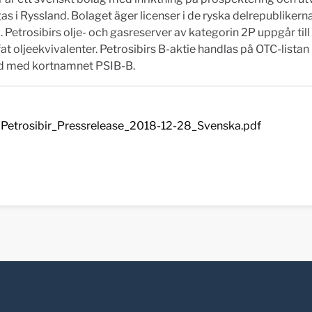
gas i Ryssland. Bolaget äger licenser i de ryska delrepublikern
 Petrosibirs olje- och gasreserver av kategorin 2P uppgår till
fat oljeekvivalenter. Petrosibirs B-aktie handlas på OTC-listan
 med kortnamnet PSIB-B.
Petrosibir_Pressrelease_2018-12-28_Svenska.pdf