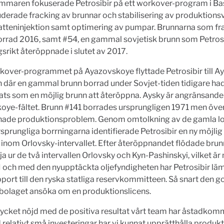
mmaren fokuserade Petrosibir på ett workover-program i Bas
derade fracking av brunnar och stabilisering av produktion
tteninjektion samt optimering av pumpar. Brunnarna som f
orrad 2016, samt #54, en gammal sovjetisk brunn som Petros
rikt återöppnade i slutet av 2017.
kover-programmet på Ayazovskoye flyttade Petrosibir till Ays
n där en gammal brunn borrad under Sovjet-tiden tidigare ha
rats som en möjlig brunn att återöppna. Aysky är angränsande t
oye-fältet. Brunn #141 borrades ursprungligen 1971 men öve
hade produktionsproblem. Genom omtolkning av de gamla l
rsprungliga borrningarna identifierade Petrosibir en ny möjlig
 inom Orlovsky-intervallet. Efter återöppnandet flödade brun
lja ur de två intervallen Orlovsky och Kyn-Pashinskyi, vilket ä
I och med den nyupptäckta oljefyndigheten har Petrosibir läm
port till den ryska statliga reservkommitteen. Så snart den 
olaget ansöka om en produktionslicens.
ycket nöjd med de positiva resultat vårt team har åstadkom
 relativt små investeringar har vi kunnat upprätthålla produk