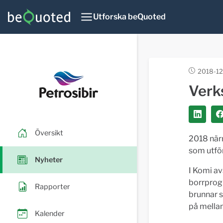
Utforska beQuoted
2018-12
Verk
Översikt
2018 närm
som utför
Nyheter
I Komi a
borrprog
Rapporter
brunnar s
på mellan
Kalender