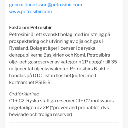
gunnar.danielsson@petrosibir.com
www.petrosibir.com
Fakta om Petrosibir
Petrosibir är ett svenskt bolag med inriktning på
prospektering och utvinning av olja och gas i
Ryssland. Bolaget äger licenser i de ryska
delrepublikerna Basjkirien och Komi. Petrosibirs
olje- och gasreserver av kategorin 2P uppgår till 35
miljoner fat oljeekvivalenter. Petrosibirs B-aktie
handlas på OTC-listan hos beQuoted med
kortnamnet PSIB-B.
Ordförklaring:
C1 + C2: Ryska statliga reserver C1+ C2 motsvaras
ungefärligen av 2P ("proven and probable", dvs
bevisade och troliga reserver)