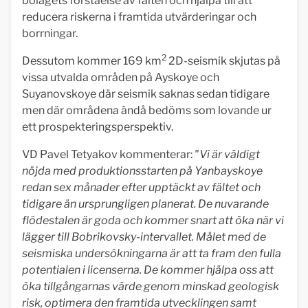
bolagets förståelse av fälten och hjälpa till att
reducera riskerna i framtida utvärderingar och
borrningar.
2
Dessutom kommer 169 km
2D-seismik skjutas på
vissa utvalda områden på Ayskoye och
Suyanovskoye där seismik saknas sedan tidigare
men där områdena ändå bedöms som lovande ur
ett prospekteringsperspektiv.
VD Pavel Tetyakov kommenterar:
"Vi är väldigt
nöjda med produktionsstarten på Yanbayskoye
redan sex månader efter upptäckt av fältet och
tidigare än ursprungligen planerat. De nuvarande
flödestalen är goda och kommer snart att öka när vi
lägger till Bobrikovsky-intervallet. Målet med de
seismiska undersökningarna är att ta fram den fulla
potentialen i licenserna. De kommer hjälpa oss att
öka tillgångarnas värde genom minskad geologisk
risk, optimera den framtida utvecklingen samt