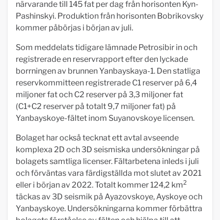
närvarande till 145 fat per dag från horisonten Kyn-
Pashinskyi. Produktion från horisonten Bobrikovsky
kommer påbörjas i början av juli.
Som meddelats tidigare lämnade Petrosibir in och
registrerade en reservrapport efter den lyckade
borrningen av brunnen Yanbayskaya-1. Den statliga
reservkommitteen registrerade C1 reserver på 6,4
miljoner fat och C2 reserver på 3,3 miljoner fat
(C1+C2 reserver på totalt 9,7 miljoner fat) på
Yanbayskoye-fältet inom Suyanovskoye licensen.
Bolaget har också tecknat ett avtal avseende
komplexa 2D och 3D seismiska undersökningar på
bolagets samtliga licenser. Fältarbetena inleds i juli
och förväntas vara färdigställda mot slutet av 2021
2
eller i början av 2022. Totalt kommer 124,2 km
täckas av 3D seismik på Ayazovskoye, Ayskoye och
Yanbayskoye. Undersökningarna kommer förbättra