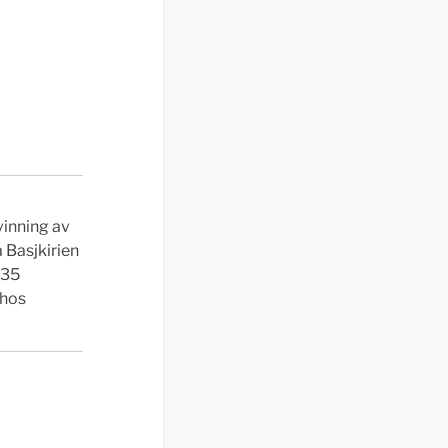
vinning av
a Basjkirien
 35
 hos