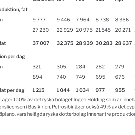
oduktion, fat
en
9 777
9 446
7 964
8 738
8 366
27 230
22 929
20 975
21 545
20 271
fat
37 007
32 375
28 939
30 283
28 637
ion per dag
en
321
305
284
282
279
894
740
749
695
676
at per dag
1 215
1 044
1 034
977
955
r äger 100% av det ryska bolaget Ingeo Holding som är inne
nslicensen i Basjkirien. Petrosibir äger också 49% av det cyp
ipiano, vars helägda ryska dotterbolag innehar tre produktion