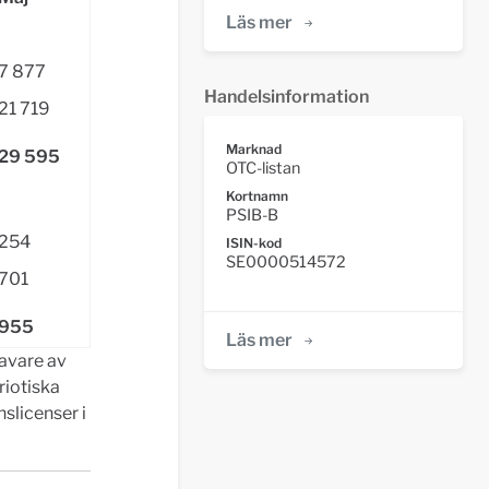
Läs mer
7 877
Handelsinformation
21 719
Marknad
29 595
OTC-listan
Kortnamn
PSIB-B
254
ISIN-kod
SE0000514572
701
955
Läs mer
havare av
riotiska
slicenser i