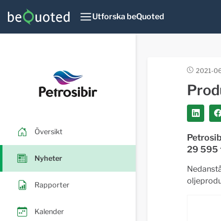
Utforska beQuoted
2021-06
Prod
Översikt
Petrosi
29 595 
Nyheter
Nedanstå
oljeprodu
Rapporter
Kalender