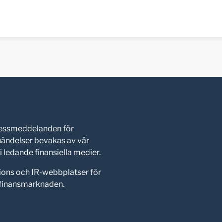
pressmeddelanden för
shändelser bevakas av vår
 ledande finansiella medier.
ions och IR-webbplatser för
d finansmarknaden.