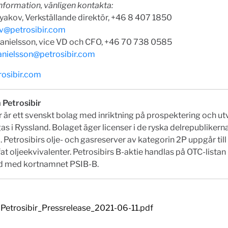
nformation, vänligen kontakta:
yakov, Verkställande direktör, +46 8 407 1850
v@petrosibir.com
anielsson, vice VD och CFO, +46 70 738 0585
anielsson@petrosibir.com
osibir.com
 Petrosibir
r är ett svenskt bolag med inriktning på prospektering och ut
gas i Ryssland. Bolaget äger licenser i de ryska delrepublikern
 Petrosibirs olje- och gasreserver av kategorin 2P uppgår till
fat oljeekvivalenter. Petrosibirs B-aktie handlas på OTC-listan
 med kortnamnet PSIB-B.
Petrosibir_Pressrelease_2021-06-11.pdf