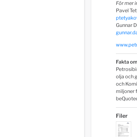
För mer i
Pavel Tet
ptetyako
Gunnar D
gunnar.d
www.petr
Fakta om
Petrosibi
olja och 
och Komi.
miljoner 
beQuoted
Filer