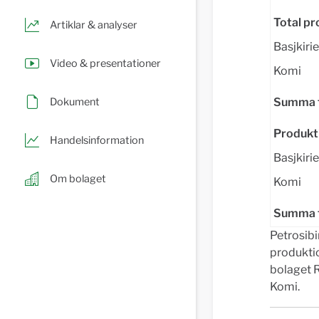
Total pr
Artiklar & analyser
Basjkiri
Video & presentationer
Komi
Dokument
Summa 
Produkt
Handelsinformation
Basjkiri
Om bolaget
Komi
Summa f
Petrosibi
produktio
bolaget R
Komi.