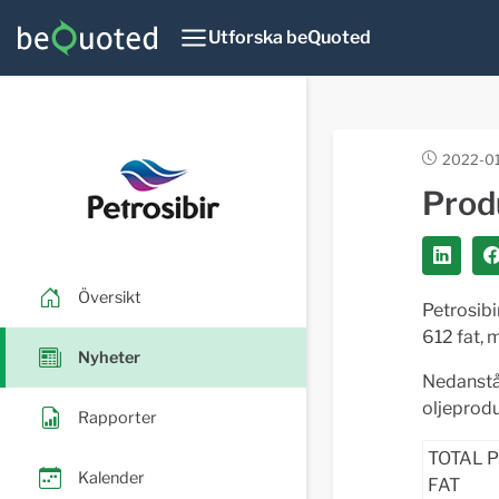
Utforska beQuoted
2022-01
Prod
Översikt
Petrosib
612 fat, 
Nyheter
Nedanstå
oljeprodu
Rapporter
TOTAL 
Kalender
FAT