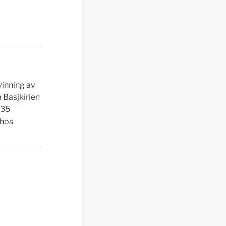
vinning av
a Basjkirien
 35
 hos