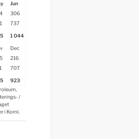
y
Jun
4
306
1
737
5
1 044
v
Dec
5
216
1
707
5
923
roleum,
erings- /
aget
r i Komi.