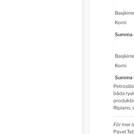
Basjkiri
Komi
Summa f
Basjkiri
Komi
Summa f
Petrosib
båda rysk
produktio
Ripiano, 
För mer i
Pavel Tet