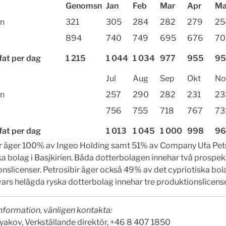
Genomsn
Jan
Feb
Mar
Apr
Ma
en
321
305
284
282
279
25
894
740
749
695
676
70
at per dag
1 215
1 044
1 034
977
955
95
Jul
Aug
Sep
Okt
No
en
257
290
282
231
23
756
755
718
767
73
at per dag
1 013
1 045
1 000
998
96
ir äger 100% av Ingeo Holding samt 51% av Company Ufa Pet
a bolag i Basjkirien. Båda dotterbolagen innehar två prospekt
nslicenser. Petrosibir äger också 49% av det cypriotiska bol
vars helägda ryska dotterbolag innehar tre produktionslicense
nformation, vänligen kontakta:
yakov, Verkställande direktör, +46 8 407 1850