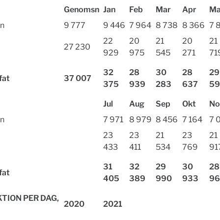
Genomsn
Jan
Feb
Mar
Apr
Ma
en
9 777
9 446
7 964
8 738
8 366
7 
22
20
21
20
21
27 230
929
975
545
271
71
32
28
30
28
29
fat
37 007
375
939
283
637
59
Jul
Aug
Sep
Okt
No
en
7 971
8 979
8 456
7 164
7 
23
23
21
23
21
433
411
534
769
91
31
32
29
30
28
fat
405
389
990
933
96
TION PER DAG,
2020
2021