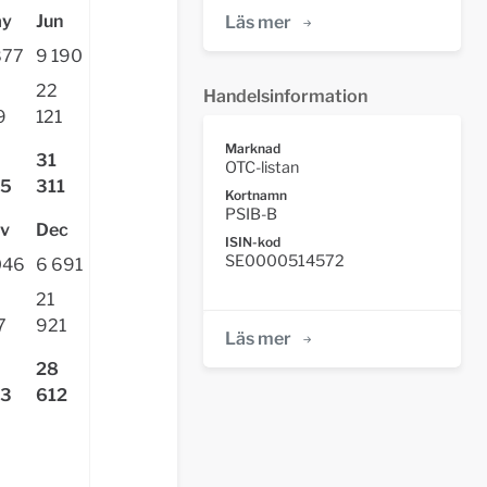
y
Jun
Läs mer
877
9 190
22
Handelsinformation
9
121
Marknad
31
OTC-listan
5
311
Kortnamn
PSIB-B
v
Dec
ISIN-kod
SE0000514572
046
6 691
21
7
921
Läs mer
28
3
612