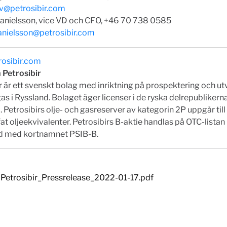
v@petrosibir.com
anielsson, vice VD och CFO, +46 70 738 0585
anielsson@petrosibir.com
osibir.com
 Petrosibir
r är ett svenskt bolag med inriktning på prospektering och ut
gas i Ryssland. Bolaget äger licenser i de ryska delrepublikern
 Petrosibirs olje- och gasreserver av kategorin 2P uppgår till
fat oljeekvivalenter. Petrosibirs B-aktie handlas på OTC-listan
 med kortnamnet PSIB-B.
Petrosibir_Pressrelease_2022-01-17.pdf