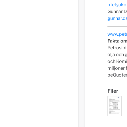
ptetyako
Gunnar D
gunnar.d
www.petr
Fakta om
Petrosibi
olja och 
och Komi.
miljoner 
beQuoted
Filer