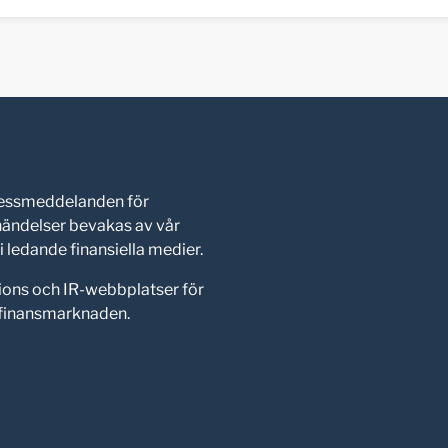
pressmeddelanden för
shändelser bevakas av vår
 ledande finansiella medier.
ions och IR-webbplatser för
d finansmarknaden.