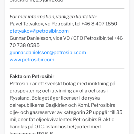
För mer information, vänligen kontakta:
Pavel Tetyakov, vd Petrosibir, tel +46 8 407 1850
ptetyakov@petrosibir.com
Gunnar Danielsson, vice VD / CFO Petrosibir, tel +46
70 738 0585
gunnar.danielsson@petrosibir.com
www.petrosibir.com
Fakta om Petrosibir
Petrosibir är ett svenskt bolag med inriktning på
prospektering och utvinning av olja och gas i
Ryssland. Bolaget äger licenser i de ryska
delrepublikerna Basjkirien och Komi. Petrosibirs
olje- och gasreserver av kategorin 2P uppgår till 35
miljoner fat oljeekvivalenter. Petrosibirs B-aktie
handlas på OTC-listan hos beQuoted med
kortnamnet PSIB-B.