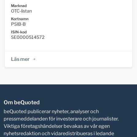
Marknad
OTC-listan
Kortnamn
PSIB-B
ISIN-kod
SE0000514572
Läs mer
Om beQuoted
beQuoted publicerar nyheter, analyser och
pressmeddelanden för investerare och journalister.
Viktiga företagshändelser bevakas av vår egen
nyhetsredaktion och vidaredistribueras i ledande