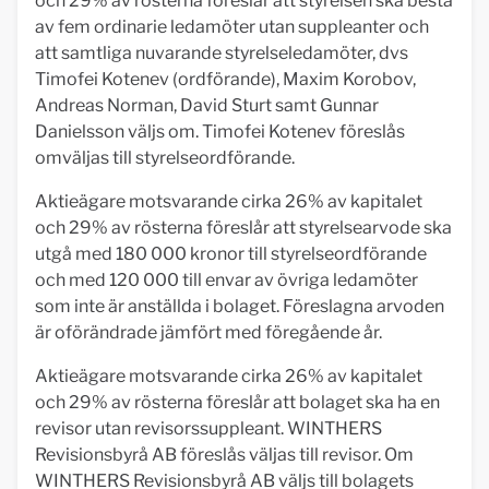
och 29% av rösterna föreslår att styrelsen ska bestå
av fem ordinarie ledamöter utan suppleanter och
att samtliga nuvarande styrelseledamöter, dvs
Timofei Kotenev (ordförande), Maxim Korobov,
Andreas Norman, David Sturt samt Gunnar
Danielsson väljs om. Timofei Kotenev föreslås
omväljas till styrelseordförande.
Aktieägare motsvarande cirka 26% av kapitalet
och 29% av rösterna föreslår att styrelsearvode ska
utgå med 180 000 kronor till styrelseordförande
och med 120 000 till envar av övriga ledamöter
som inte är anställda i bolaget. Föreslagna arvoden
är oförändrade jämfört med föregående år.
Aktieägare motsvarande cirka 26% av kapitalet
och 29% av rösterna föreslår att bolaget ska ha en
revisor utan revisorssuppleant. WINTHERS
Revisionsbyrå AB föreslås väljas till revisor. Om
WINTHERS Revisionsbyrå AB väljs till bolagets