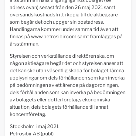
årsstämman hålls tillgängliga hos bolaget (se
adress ovan) senast från den 26 maj 2021 samt
översänds kostnadsfritt i kopia till de aktieägare
som begär det och uppger sin postadress.
Handlingarna kommer under samma tid även att
finnas på www.petrosibir.com samt framläggas på
årsstämman.
Styrelsen och verkställande direktören ska, om
någon aktieägare begär det och styrelsen anser att
det kan ske utan väsentlig skada för bolaget, lämna
upplysningar om dels förhållanden som kan inverka
på bedömningen av ett ärende på dagordningen,
dels förhållanden som kan inverka på bedömningen
av bolagets eller dotterföretags ekonomiska
situation, dels bolagets förhållande till annat
koncernföretag.
Stockholm i maj 2021
Petrosibir AB (publ)