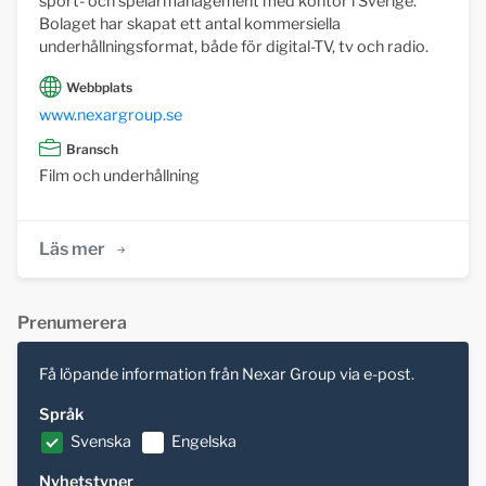
sport- och spelarmanagement med kontor i Sverige.
Bolaget har skapat ett antal kommersiella
underhållningsformat, både för digital-TV, tv och radio.
Webbplats
www.nexargroup.se
Bransch
Film och underhållning
Läs mer
Prenumerera
Få löpande information från Nexar Group via e-post.
Språk
Svenska
Engelska
Nyhetstyper